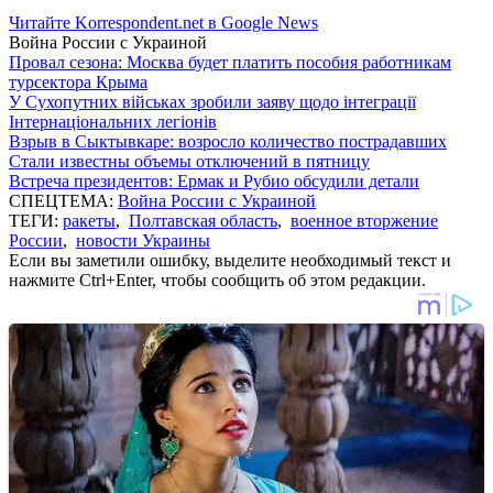
Читайте Korrespondent.net в Google News
Война России с Украиной
Провал сезона: Москва будет платить пособия работникам
турсектора Крыма
У Сухопутних військах зробили заяву щодо інтеграції
Інтернаціональних легіонів
Взрыв в Сыктывкаре: возросло количество пострадавших
Стали известны объемы отключений в пятницу
Встреча президентов: Ермак и Рубио обсудили детали
СПЕЦТЕМА:
Война России с Украиной
ТЕГИ:
ракеты
,
Полтавская область
,
военное вторжение
России
,
новости Украины
Если вы заметили ошибку, выделите необходимый текст и
нажмите Ctrl+Enter, чтобы сообщить об этом редакции.