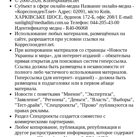
© 2000-2026, Korrespondent.net
Субъект в сфере онлайн-медиа Название онлайн-медиа -
«КореспонденТ.net» Адрес: 02091, місто Київ,
ХАРКІВСЬКЕ ШОСЕ, будинок 172-Б, офіс 208/1 E-mail:
sunlight@mediadim.com.ua
Телефон: 044-205-43-00
Идентификатор медиа - R40-06068
Использование любых материалов, размещённых на
сайте, разрешается при условии ссылки на
Корреспондент.net.
При копировании материалов со страницы «Новости
Украины и мира», для интернет-изданий – обязательна
прямая открытая для поисковых систем гиперссылка.
Ссылка должна быть размещена в независимости от
полного либо частичного использования материалов.
Гиперссылка (для интернет- изданий) – должна быть
размещена в подзаголовке или в первом абзаце
материала.
Новости с пометками "Мнение", "Экспертиза",
"Заявление", "Регионы", "Деньги", "Власть", "Выборы",
"Тест-драйв", "Спецпроекты", "Промо" публикуются на
правах рекламы.
Раздел Спецпроекты создается совместно с
коммерческими партнерами.
Любое копирование, публикация, републикация и
другое распространение информации, которое содержит