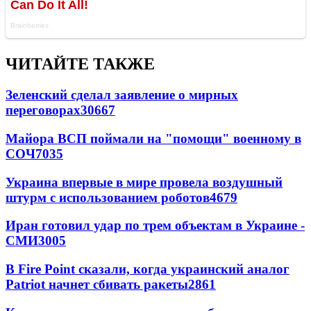
ЧИТАЙТЕ ТАКЖЕ
Зеленский сделал заявление о мирных
переговорах
30667
Майора ВСП поймали на "помощи" военному в
СОЧ
7035
Украина впервые в мире провела воздушный
штурм с использованием роботов
4679
Иран готовил удар по трем объектам в Украине -
СМИ
3005
В Fire Point сказали, когда украинский аналог
Patriot начнет сбивать ракеты
2861