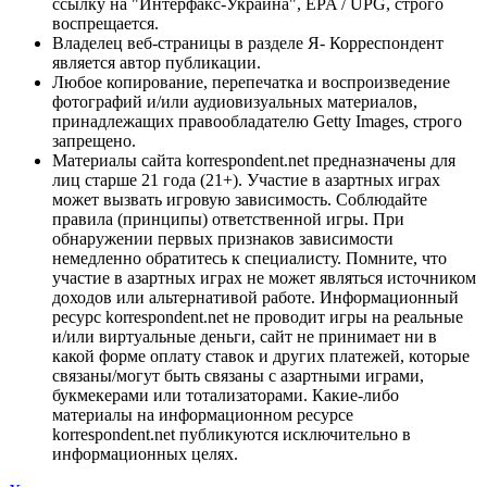
ссылку на "Интерфакс-Украина", EPA / UPG, строго
воспрещается.
Владелец веб-страницы в разделе Я- Корреспондент
является автор публикации.
Любое копирование, перепечатка и воспроизведение
фотографий и/или аудиовизуальных материалов,
принадлежащих правообладателю Getty Images, строго
запрещено.
Материалы сайта korrespondent.net предназначены для
лиц старше 21 года (21+). Участие в азартных играх
может вызвать игровую зависимость. Соблюдайте
правила (принципы) ответственной игры. При
обнаружении первых признаков зависимости
немедленно обратитесь к специалисту. Помните, что
участие в азартных играх не может являться источником
доходов или альтернативой работе. Информационный
ресурс korrespondent.net не проводит игры на реальные
и/или виртуальные деньги, сайт не принимает ни в
какой форме оплату ставок и других платежей, которые
связаны/могут быть связаны с азартными играми,
букмекерами или тотализаторами. Какие-либо
материалы на информационном ресурсе
korrespondent.net публикуются исключительно в
информационных целях.