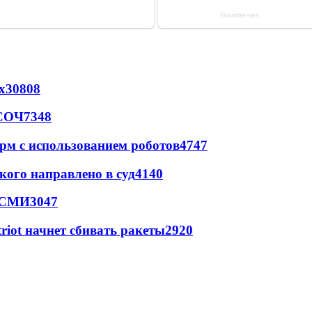
х
30808
 СОЧ
7348
рм с использованием роботов
4747
кого направлено в суд
4140
- СМИ
3047
triot начнет сбивать ракеты
2920