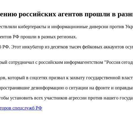
ению российских агентов прошли в раз
ществляли кибертеракты и информационные диверсии против Ук
гентов РФ прошли в разных регионах.
 РФ. Этот инкубатор из десятков тысяч фейковых аккаунтов ос
орый сотрудничал с российским информагентством "Россия сего
ов, который в соцсетях призвал к захвату государственной влас
аспространявшие дезинформацию о ситуации на фронте и оправд
бы установить всех участников агрессии против нашего государ
торов спецслужб РФ