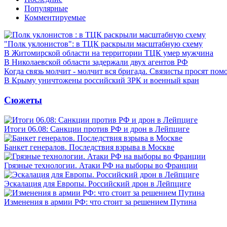
Популярные
Комментируемые
"Полк уклонистов": в ТЦК раскрыли масштабную схему
В Житомирской области на территории ТЦК умер мужчина
В Николаевской области задержали двух агентов РФ
Когда связь молчит - молчит вся бригада. Связисты просят по
В Крыму уничтожены российский ЗРК и военный кран
Сюжеты
Итоги 06.08: Санкции против РФ и дрон в Лейпциге
Банкет генералов. Последствия взрыва в Москве
Грязные технологии. Атаки РФ на выборы во Франции
Эскалация для Европы. Российский дрон в Лейпциге
Изменения в армии РФ: что стоит за решением Путина