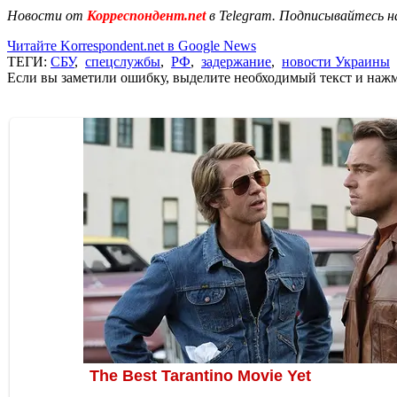
Новости от
Корреспондент.net
в Telegram. Подписывайтесь н
Читайте Korrespondent.net в Google News
ТЕГИ:
СБУ
,
спецслужбы
,
РФ
,
задержание
,
новости Украины
Если вы заметили ошибку, выделите необходимый текст и нажми