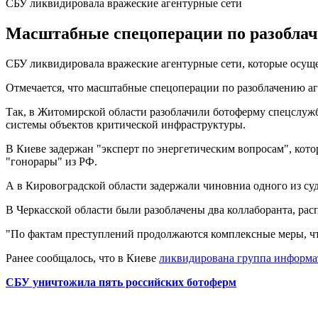
СБУ ликвидировала вражеские агентурные сети
Масштабные спецоперации по разоблач
СБУ ликвидировала вражеские агентурные сети, которые осу
Отмечается, что масштабные спецоперации по разоблачению а
Так, в Житомирской области разоблачили ботоферму спецслужб
системы объектов критической инфраструктуры.
В Киеве задержан "эксперт по энергетическим вопросам", кот
"гонорары" из РФ.
А в Кировоградской области задержали чиновниа одного из суд
В Черкасской области были разоблачены два коллаборанта, р
"По фактам преступлений продолжаются комплексные меры, что
Ранее сообщалось, что в Киеве
ликвидирована группа информа
СБУ уничтожила пять российских ботоферм