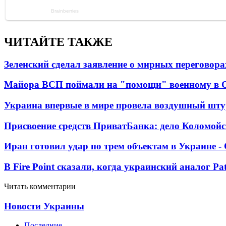
ЧИТАЙТЕ ТАКЖЕ
Зеленский сделал заявление о мирных переговора
Майора ВСП поймали на "помощи" военному в
Украина впервые в мире провела воздушный шту
Присвоение средств ПриватБанка: дело Коломойс
Иран готовил удар по трем объектам в Украине 
В Fire Point сказали, когда украинский аналог Pa
Читать комментарии
Новости Украины
Последние