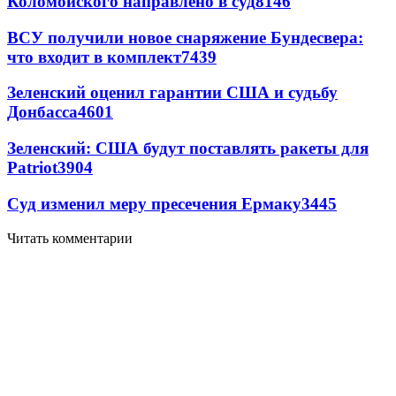
Коломойского направлено в суд
8146
ВСУ получили новое снаряжение Бундесвера:
что входит в комплект
7439
Зеленский оценил гарантии США и судьбу
Донбасса
4601
Зеленский: США будут поставлять ракеты для
Patriot
3904
Суд изменил меру пресечения Ермаку
3445
Читать комментарии