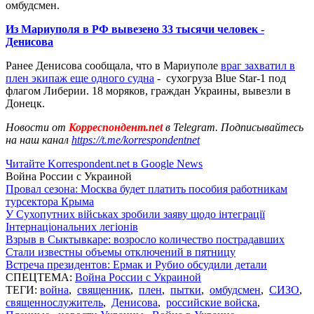
омбудсмен.
Из Мариуполя в РФ вывезено 33 тысячи человек -
Денисова
Ранее Денисова сообщала, что в Мариуполе
враг захватил в
плен экипаж еще одного судна
- сухогруза Blue Star-1 под
флагом Либерии. 18 моряков, граждан Украины, вывезли в
Донецк.
Новости от
Корреспондент.net
в Telegram. Подписывайтесь
на наш канал
https://t.me/korrespondentnet
Читайте Korrespondent.net в Google News
Война России с Украиной
Провал сезона: Москва будет платить пособия работникам
турсектора Крыма
У Сухопутних військах зробили заяву щодо інтеграції
Інтернаціональних легіонів
Взрыв в Сыктывкаре: возросло количество пострадавших
Стали известны объемы отключений в пятницу
Встреча президентов: Ермак и Рубио обсудили детали
СПЕЦТЕМА:
Война России с Украиной
ТЕГИ:
война
,
священник
,
плен
,
пытки
,
омбудсмен
,
СИЗО
,
священнослужитель
,
Денисова
,
российские войска
,