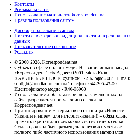
Контакты
Реклама на сайте
Использование материалов korrespondent.net
Правила пользования сайтом
Договор пользования сайтом
Политика в сфере конфиденциальности и персональных
данных
Пользовательское соглашение
Редакция
© 2000-2026, Korrespondent.net
Субъект в сфере онлайн-медиа Название онлайн-медиа -
«КореспонденТ.net» Адрес: 02091, місто Київ,
ХАРКІВСЬКЕ ШОСЕ, будинок 172-Б, офіс 208/1 E-mail:
sunlight@mediadim.com.ua
Телефон: 044-205-43-00
Идентификатор медиа - R40-06068
Использование любых материалов, размещённых на
сайте, разрешается при условии ссылки на
Корреспондент.net.
При копировании материалов со страницы «Новости
Украины и мира», для интернет-изданий – обязательна
прямая открытая для поисковых систем гиперссылка.
Ссылка должна быть размещена в независимости от
полного либо частичного использования материалов.