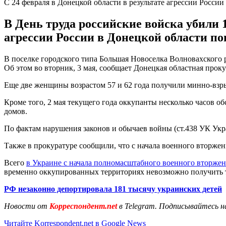
С 24 февраля в Донецкой области в результате агрессии России
В День труда российские войска убили 
агрессии России в Донецкой области пог
В поселке городского типа Большая Новоселка Волновахского 
Об этом во вторник, 3 мая, сообщает Донецкая областная проку
Еще две женщины возрастом 57 и 62 года получили минно-взр
Кроме того, 2 мая текущего года оккупанты несколько часов о
домов.
По фактам нарушения законов и обычаев войны (ст.438 УК Укр
Также в прокуратуре сообщили, что с начала военного вторжен
Всего
в Украине с начала полномасштабного военного вторже
временно оккупированных территориях невозможно получить 
РФ незаконно депортировала 181 тысячу украинских детей
Новости от
Корреспондент.net
в Telegram. Подписывайтесь н
Читайте Korrespondent.net в Google News