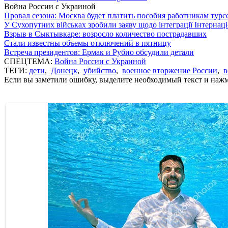
Война России с Украиной
Провал сезона: Москва будет платить пособия работникам тур
У Сухопутних військах зробили заяву щодо інтеграції Інтернац
Взрыв в Сыктывкаре: возросло количество пострадавших
Стали известны объемы отключений в пятницу
Встреча президентов: Ермак и Рубио обсудили детали
СПЕЦТЕМА:
Война России с Украиной
ТЕГИ:
дети
,
Донецк
,
убийство
,
военное вторжение России
,
в
Если вы заметили ошибку, выделите необходимый текст и нажми