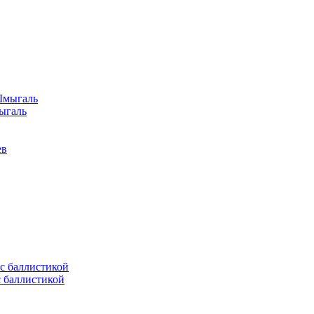
ыгаль
ев
с баллистикой