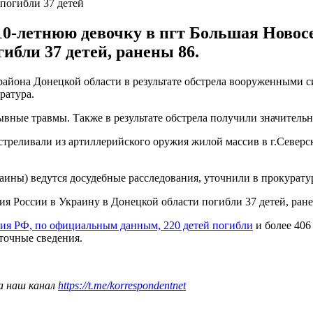
 погибли 37 детей
10-летнюю девочку в пгт Большая Новосе
ибли 37 детей, ранены 86.
района Донецкой области в результате обстрела вооруженными с
ратура.
ывные травмы. Также в результате обстрела получили значител
бстреливали из артиллерийского оружия жилой массив в г.Северс
аины) ведутся досудебные расследования, уточнили в прокурату
ия России в Украину в Донецкой области погибли 37 детей, ране
ния РФ, по официальным данным, 220 детей погибли
и более 406
точные сведения.
а наш канал
https://t.me/korrespondentnet