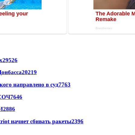
х
29526
Донбасса
20219
кого направлено в суд
7763
 СОЧ
7646
И
2886
triot начнет сбивать ракеты
2396