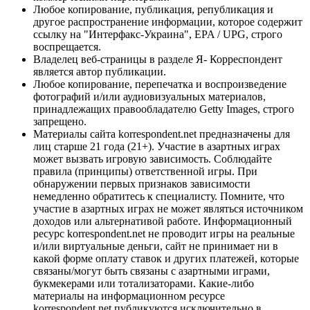
Любое копирование, публикация, републикация и
другое распространение информации, которое содержит
ссылку на "Интерфакс-Украина", EPA / UPG, строго
воспрещается.
Владелец веб-страницы в разделе Я- Корреспондент
является автор публикации.
Любое копирование, перепечатка и воспроизведение
фотографий и/или аудиовизуальных материалов,
принадлежащих правообладателю Getty Images, строго
запрещено.
Материалы сайта korrespondent.net предназначены для
лиц старше 21 года (21+). Участие в азартных играх
может вызвать игровую зависимость. Соблюдайте
правила (принципы) ответственной игры. При
обнаружении первых признаков зависимости
немедленно обратитесь к специалисту. Помните, что
участие в азартных играх не может являться источником
доходов или альтернативой работе. Информационный
ресурс korrespondent.net не проводит игры на реальные
и/или виртуальные деньги, сайт не принимает ни в
какой форме оплату ставок и других платежей, которые
связаны/могут быть связаны с азартными играми,
букмекерами или тотализаторами. Какие-либо
материалы на информационном ресурсе
korrespondent.net публикуются исключительно в