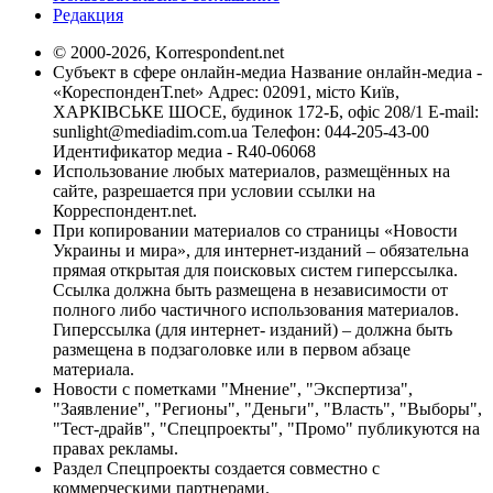
Редакция
© 2000-2026, Korrespondent.net
Субъект в сфере онлайн-медиа Название онлайн-медиа -
«КореспонденТ.net» Адрес: 02091, місто Київ,
ХАРКІВСЬКЕ ШОСЕ, будинок 172-Б, офіс 208/1 E-mail:
sunlight@mediadim.com.ua
Телефон: 044-205-43-00
Идентификатор медиа - R40-06068
Использование любых материалов, размещённых на
сайте, разрешается при условии ссылки на
Корреспондент.net.
При копировании материалов со страницы «Новости
Украины и мира», для интернет-изданий – обязательна
прямая открытая для поисковых систем гиперссылка.
Ссылка должна быть размещена в независимости от
полного либо частичного использования материалов.
Гиперссылка (для интернет- изданий) – должна быть
размещена в подзаголовке или в первом абзаце
материала.
Новости с пометками "Мнение", "Экспертиза",
"Заявление", "Регионы", "Деньги", "Власть", "Выборы",
"Тест-драйв", "Спецпроекты", "Промо" публикуются на
правах рекламы.
Раздел Спецпроекты создается совместно с
коммерческими партнерами.