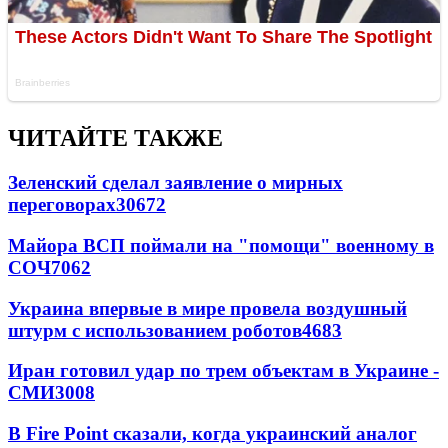
ЧИТАЙТЕ ТАКЖЕ
Зеленский сделал заявление о мирных
переговорах
30672
Майора ВСП поймали на "помощи" военному в
СОЧ
7062
Украина впервые в мире провела воздушный
штурм с использованием роботов
4683
Иран готовил удар по трем объектам в Украине -
СМИ
3008
В Fire Point сказали, когда украинский аналог