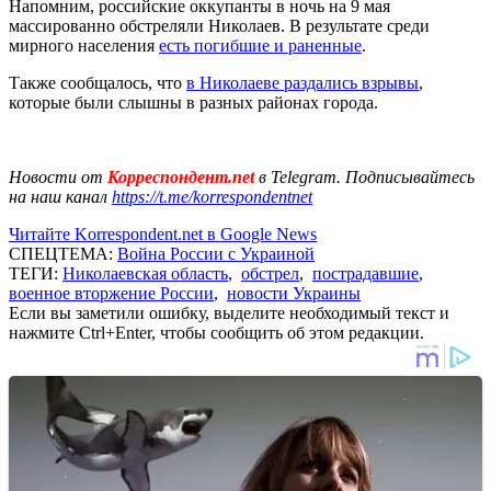
Напомним, российские оккупанты в ночь на 9 мая
массированно обстреляли Николаев. В результате среди
мирного населения
есть погибшие и раненные
.
Также сообщалось, что
в Николаеве раздались взрывы
,
которые были слышны в разных районах города.
Новости от
Корреспондент.net
в Telegram. Подписывайтесь
на наш канал
https://t.me/korrespondentnet
Читайте Korrespondent.net в Google News
СПЕЦТЕМА:
Война России с Украиной
ТЕГИ:
Николаевская область
,
обстрел
,
пострадавшие
,
военное вторжение России
,
новости Украины
Если вы заметили ошибку, выделите необходимый текст и
нажмите Ctrl+Enter, чтобы сообщить об этом редакции.