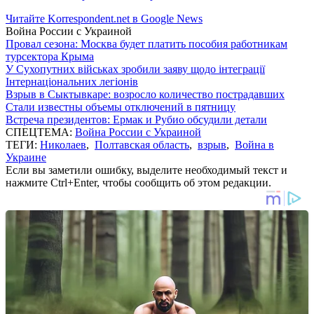
Читайте Korrespondent.net в Google News
Война России с Украиной
Провал сезона: Москва будет платить пособия работникам
турсектора Крыма
У Сухопутних військах зробили заяву щодо інтеграції
Інтернаціональних легіонів
Взрыв в Сыктывкаре: возросло количество пострадавших
Стали известны объемы отключений в пятницу
Встреча президентов: Ермак и Рубио обсудили детали
СПЕЦТЕМА:
Война России с Украиной
ТЕГИ:
Николаев
,
Полтавская область
,
взрыв
,
Война в
Украине
Если вы заметили ошибку, выделите необходимый текст и
нажмите Ctrl+Enter, чтобы сообщить об этом редакции.