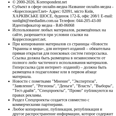
© 2000-2026, Korrespondent.net
Субъект в сфере онлайн-медиа Название онлайн-медиа -
«КореспонденТ.net» Адрес: 02091, місто Київ,
ХАРКІВСЬКЕ ШОСЕ, будинок 172-Б, офіс 208/1 E-mail:
sunlight@mediadim.com.ua
Телефон: 044-205-43-00
Идентификатор медиа - R40-06068
Использование любых материалов, размещённых на
сайте, разрешается при условии ссылки на
Корреспондент.net.
При копировании материалов со страницы «Новости
Украины и мира», для интернет-изданий – обязательна
прямая открытая для поисковых систем гиперссылка.
Ссылка должна быть размещена в независимости от
полного либо частичного использования материалов.
Гиперссылка (для интернет- изданий) – должна быть
размещена в подзаголовке или в первом абзаце
материала.
Новости с пометками "Мнение", "Экспертиза",
"Заявление", "Регионы", "Деньги", "Власть", "Выборы",
"Тест-драйв", "Спецпроекты", "Промо" публикуются на
правах рекламы.
Раздел Спецпроекты создается совместно с
коммерческими партнерами.
Любое копирование, публикация, републикация и
другое распространение информации, которое содержит