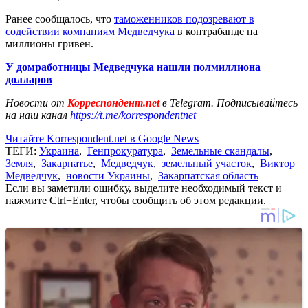
Ранее сообщалось, что
таможенников подозревают в
содействии компаниям Медведчука
в контрабанде на
миллионы гривен.
У домработницы Медведчука нашли полмиллиона
долларов
Новости от
Корреспондент.net
в Telegram. Подписывайтесь
на наш канал
https://t.me/korrespondentnet
Читайте Korrespondent.net в Google News
ТЕГИ:
Украина
,
Генпрокуратура
,
Земельные скандалы
,
Земля
,
Закарпатье
,
Медведчук
,
земельный участок
,
Виктор
Медведчук
,
новости Украины
,
Закарпатская область
Если вы заметили ошибку, выделите необходимый текст и
нажмите Ctrl+Enter, чтобы сообщить об этом редакции.