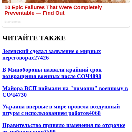
ЧИТАЙТЕ ТАКЖЕ
Зеленский сделал заявление о мирных
переговорах
27426
В Минобороны назвали крайний срок
возвращения военных после СОЧ
4898
Майора ВСП поймали на "помощи" военному в
СОЧ
4730
Украина впервые в мире провела воздушный
штурм с использованием роботов
4068
Правительство приняло изменения по отсрочке
от мобилизации
3599