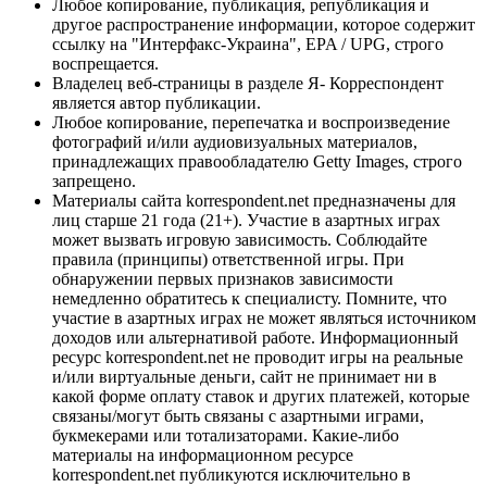
Любое копирование, публикация, републикация и
другое распространение информации, которое содержит
ссылку на "Интерфакс-Украина", EPA / UPG, строго
воспрещается.
Владелец веб-страницы в разделе Я- Корреспондент
является автор публикации.
Любое копирование, перепечатка и воспроизведение
фотографий и/или аудиовизуальных материалов,
принадлежащих правообладателю Getty Images, строго
запрещено.
Материалы сайта korrespondent.net предназначены для
лиц старше 21 года (21+). Участие в азартных играх
может вызвать игровую зависимость. Соблюдайте
правила (принципы) ответственной игры. При
обнаружении первых признаков зависимости
немедленно обратитесь к специалисту. Помните, что
участие в азартных играх не может являться источником
доходов или альтернативой работе. Информационный
ресурс korrespondent.net не проводит игры на реальные
и/или виртуальные деньги, сайт не принимает ни в
какой форме оплату ставок и других платежей, которые
связаны/могут быть связаны с азартными играми,
букмекерами или тотализаторами. Какие-либо
материалы на информационном ресурсе
korrespondent.net публикуются исключительно в