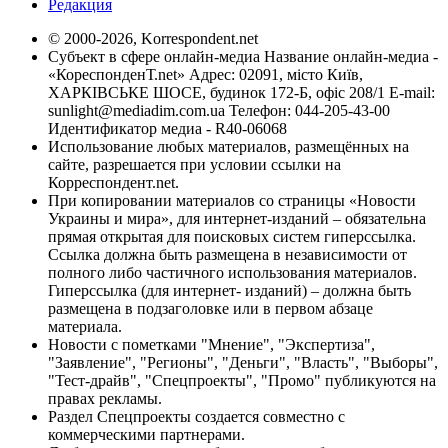
Редакция
© 2000-2026, Korrespondent.net
Субъект в сфере онлайн-медиа Название онлайн-медиа -
«КореспонденТ.net» Адрес: 02091, місто Київ,
ХАРКІВСЬКЕ ШОСЕ, будинок 172-Б, офіс 208/1 E-mail:
sunlight@mediadim.com.ua
Телефон: 044-205-43-00
Идентификатор медиа - R40-06068
Использование любых материалов, размещённых на
сайте, разрешается при условии ссылки на
Корреспондент.net.
При копировании материалов со страницы «Новости
Украины и мира», для интернет-изданий – обязательна
прямая открытая для поисковых систем гиперссылка.
Ссылка должна быть размещена в независимости от
полного либо частичного использования материалов.
Гиперссылка (для интернет- изданий) – должна быть
размещена в подзаголовке или в первом абзаце
материала.
Новости с пометками "Мнение", "Экспертиза",
"Заявление", "Регионы", "Деньги", "Власть", "Выборы",
"Тест-драйв", "Спецпроекты", "Промо" публикуются на
правах рекламы.
Раздел Спецпроекты создается совместно с
коммерческими партнерами.