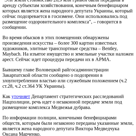
аренду субъектам хозяйствования, конечным бенефициаром
которых является жена народного депутата Украины, который
сейчас подозревается в госизмене. Они использовались под
размещение оздоровительного комплекса", – говорится в
сообщении.
Во время обысков в этих помещениях обнаружены
произведения искусства – более 300 картин известных
художников, элитные транспортные средства – Bentley,
Maybach. На изъятое имущество и земельные участки наложен
арест. Сейчас идет процедура передачи их в АРМА.
Бывшему главе Воловецкой райгосадминистрации
Закарпатской области сообщено о подозрении в
злоупотреблении властью или служебным положением (ч.2
ст.28, ч.2 ст.364 УК Украины).
Как
уточняет
Департамент стратегических расследований
Нацполиции, речь идет о незаконной передаче земли под
размещение комплекса Медвежья дубрава.
По информации полиции, конечными бенефициарами
обществ, которым были незаконно переданы указанные земли,
является жена народного депутата Виктора Медведчука
Оксана Марченко.