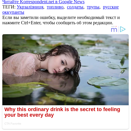
Читайте Korrespondent.net в Google News
ТЕГИ:
Укрзалізниця
,
топливо
,
солдаты
,
трупы
,
русские
оккупанты
Если вы заметили ошибку, выделите необходимый текст и
нажмите Ctrl+Enter, чтобы сообщить об этом редакции.