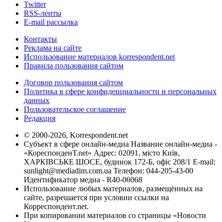
Twitter
RSS-ленты
E-mail рассылка
Контакты
Реклама на сайте
Использование материалов korrespondent.net
Правила пользования сайтом
Договор пользования сайтом
Политика в сфере конфиденциальности и персональных
данных
Пользовательское соглашение
Редакция
© 2000-2026, Korrespondent.net
Субъект в сфере онлайн-медиа Название онлайн-медиа -
«КореспонденТ.net» Адрес: 02091, місто Київ,
ХАРКІВСЬКЕ ШОСЕ, будинок 172-Б, офіс 208/1 E-mail:
sunlight@mediadim.com.ua
Телефон: 044-205-43-00
Идентификатор медиа - R40-06068
Использование любых материалов, размещённых на
сайте, разрешается при условии ссылки на
Корреспондент.net.
При копировании материалов со страницы «Новости