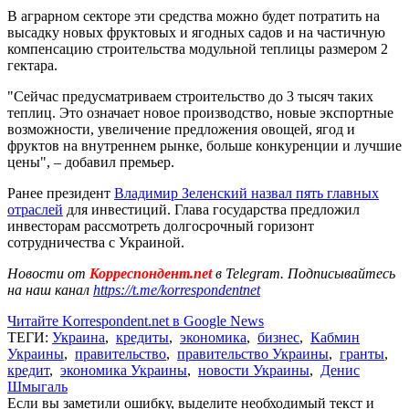
В аграрном секторе эти средства можно будет потратить на
высадку новых фруктовых и ягодных садов и на частичную
компенсацию строительства модульной теплицы размером 2
гектара.
"Сейчас предусматриваем строительство до 3 тысяч таких
теплиц. Это означает новое производство, новые экспортные
возможности, увеличение предложения овощей, ягод и
фруктов на внутреннем рынке, больше конкуренции и лучшие
цены", – добавил премьер.
Ранее президент
Владимир Зеленский назвал пять главных
отраслей
для инвестиций. Глава государства предложил
инвесторам рассмотреть долгосрочный горизонт
сотрудничества с Украиной.
Новости от
Корреспондент.net
в Telegram. Подписывайтесь
на наш канал
https://t.me/korrespondentnet
Читайте Korrespondent.net в Google News
ТЕГИ:
Украина
,
кредиты
,
экономика
,
бизнес
,
Кабмин
Украины
,
правительство
,
правительство Украины
,
гранты
,
кредит
,
экономика Украины
,
новости Украины
,
Денис
Шмыгаль
Если вы заметили ошибку, выделите необходимый текст и