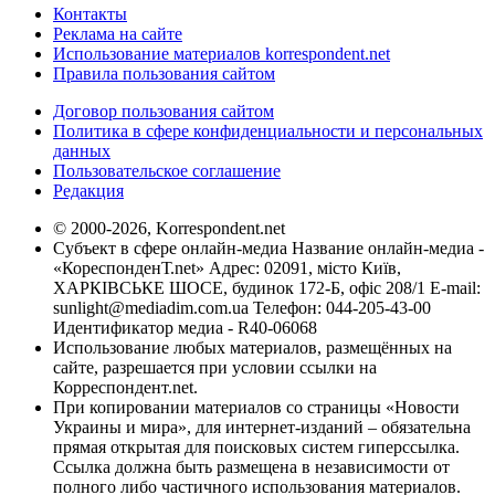
Контакты
Реклама на сайте
Использование материалов korrespondent.net
Правила пользования сайтом
Договор пользования сайтом
Политика в сфере конфиденциальности и персональных
данных
Пользовательское соглашение
Редакция
© 2000-2026, Korrespondent.net
Субъект в сфере онлайн-медиа Название онлайн-медиа -
«КореспонденТ.net» Адрес: 02091, місто Київ,
ХАРКІВСЬКЕ ШОСЕ, будинок 172-Б, офіс 208/1 E-mail:
sunlight@mediadim.com.ua
Телефон: 044-205-43-00
Идентификатор медиа - R40-06068
Использование любых материалов, размещённых на
сайте, разрешается при условии ссылки на
Корреспондент.net.
При копировании материалов со страницы «Новости
Украины и мира», для интернет-изданий – обязательна
прямая открытая для поисковых систем гиперссылка.
Ссылка должна быть размещена в независимости от
полного либо частичного использования материалов.