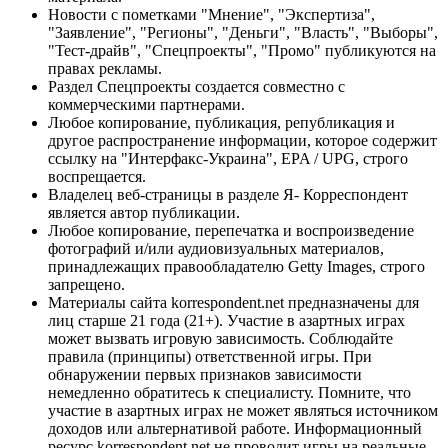
Новости с пометками "Мнение", "Экспертиза",
"Заявление", "Регионы", "Деньги", "Власть", "Выборы",
"Тест-драйв", "Спецпроекты", "Промо" публикуются на
правах рекламы.
Раздел Спецпроекты создается совместно с
коммерческими партнерами.
Любое копирование, публикация, републикация и
другое распространение информации, которое содержит
ссылку на "Интерфакс-Украина", EPA / UPG, строго
воспрещается.
Владелец веб-страницы в разделе Я- Корреспондент
является автор публикации.
Любое копирование, перепечатка и воспроизведение
фотографий и/или аудиовизуальных материалов,
принадлежащих правообладателю Getty Images, строго
запрещено.
Материалы сайта korrespondent.net предназначены для
лиц старше 21 года (21+). Участие в азартных играх
может вызвать игровую зависимость. Соблюдайте
правила (принципы) ответственной игры. При
обнаружении первых признаков зависимости
немедленно обратитесь к специалисту. Помните, что
участие в азартных играх не может являться источником
доходов или альтернативой работе. Информационный
ресурс korrespondent.net не проводит игры на реальные