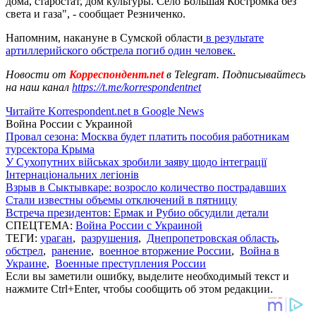
дома, старостат, дом культуры. Село Большая Костромка без
света и газа", - сообщает Резниченко.
Напомним, накануне в Сумской области
в результате
артиллерийского обстрела погиб один человек.
Новости от
Корреспондент.net
в Telegram. Подписывайтесь
на наш канал
https://t.me/korrespondentnet
Читайте Korrespondent.net в Google News
Война России с Украиной
Провал сезона: Москва будет платить пособия работникам
турсектора Крыма
У Сухопутних військах зробили заяву щодо інтеграції
Інтернаціональних легіонів
Взрыв в Сыктывкаре: возросло количество пострадавших
Стали известны объемы отключений в пятницу
Встреча президентов: Ермак и Рубио обсудили детали
СПЕЦТЕМА:
Война России с Украиной
ТЕГИ:
ураган
,
разрушения
,
Днепропетровская область
,
обстрел
,
ранение
,
военное вторжение России
,
Война в
Украине
,
Военные преступления России
Если вы заметили ошибку, выделите необходимый текст и
нажмите Ctrl+Enter, чтобы сообщить об этом редакции.