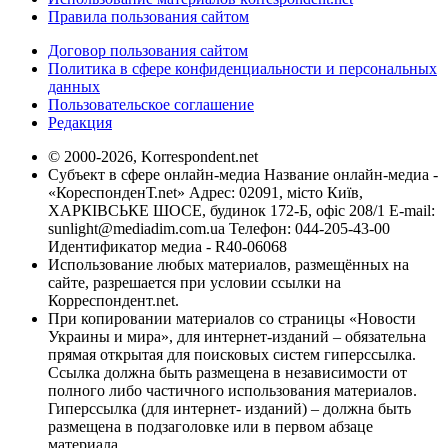
Правила пользования сайтом
Договор пользования сайтом
Политика в сфере конфиденциальности и персональных
данных
Пользовательское соглашение
Редакция
© 2000-2026, Korrespondent.net
Субъект в сфере онлайн-медиа Название онлайн-медиа -
«КореспонденТ.net» Адрес: 02091, місто Київ,
ХАРКІВСЬКЕ ШОСЕ, будинок 172-Б, офіс 208/1 E-mail:
sunlight@mediadim.com.ua
Телефон: 044-205-43-00
Идентификатор медиа - R40-06068
Использование любых материалов, размещённых на
сайте, разрешается при условии ссылки на
Корреспондент.net.
При копировании материалов со страницы «Новости
Украины и мира», для интернет-изданий – обязательна
прямая открытая для поисковых систем гиперссылка.
Ссылка должна быть размещена в независимости от
полного либо частичного использования материалов.
Гиперссылка (для интернет- изданий) – должна быть
размещена в подзаголовке или в первом абзаце
материала.