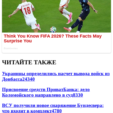
ЧИТАЙТЕ ТАКЖЕ
Украинцы определились насчет вывода войск из
Донбасса
24340
Присвоение средств ПриватБанка: дело
Коломойского направлено в суд
8330
ВСУ получили новое снаряжение Бундесвера:
что входит в комплект
4780