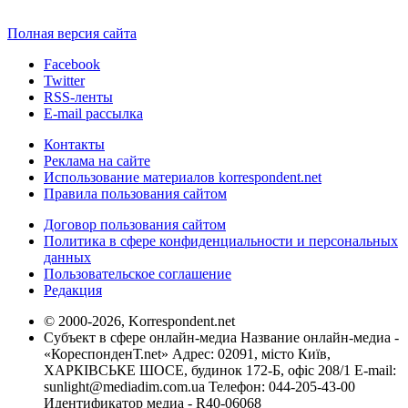
Полная версия сайта
Facebook
Twitter
RSS-ленты
E-mail рассылка
Контакты
Реклама на сайте
Использование материалов korrespondent.net
Правила пользования сайтом
Договор пользования сайтом
Политика в сфере конфиденциальности и персональных
данных
Пользовательское соглашение
Редакция
© 2000-2026, Korrespondent.net
Субъект в сфере онлайн-медиа Название онлайн-медиа -
«КореспонденТ.net» Адрес: 02091, місто Київ,
ХАРКІВСЬКЕ ШОСЕ, будинок 172-Б, офіс 208/1 E-mail:
sunlight@mediadim.com.ua
Телефон: 044-205-43-00
Идентификатор медиа - R40-06068