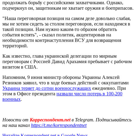
продолжать борьбу с российскими захватчиками. Однако,
подчеркнул он, защитникам не хватает оружия и боеприпасов.
"Наша переговорная позиция на самом деле довольно слабая,
мы не хотим сидеть за столом переговоров, если находимся в
такой позиции. Нам нужно каким-то образом обратить
события вспять", - сказал политик, акцентировав на
необходимости контрнаступления ВСУ для возвращения
территорий.
Как известно, глава украинской делегации по мирным
переговорам с Россией Давид Арахамия пребывает с рабочим
визитом в США.
Напомним, 9 июня министр обороны Украины Алексей
Резников заявил, что в ходе боевых действий с оккупантами
Украина теряет до сотни военнослужащих
ежедневно. При
этом в Офисе президента
назвали число потерь в 100-200
военных
.
Новости от
Корреспондент.net
в Telegram. Подписывайтесь
на наш канал
https://t.me/korrespondentnet
Читайте Korrespondent.net в Google News