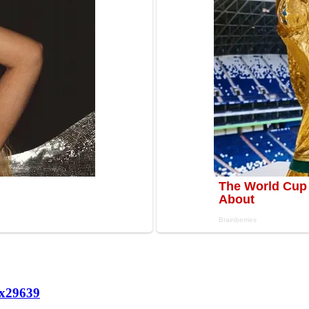
х
29639