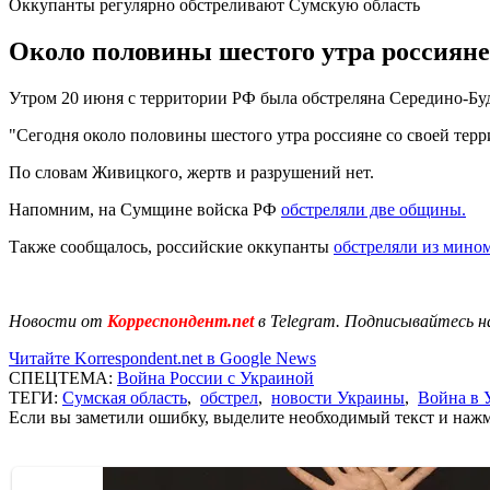
Оккупанты регулярно обстреливают Сумскую область
Около половины шестого утра россияне
Утром 20 июня с территории РФ была обстреляна Середино-Бу
"Сегодня около половины шестого утра россияне со своей тер
По словам Живицкого, жертв и разрушений нет.
Напомним, на Сумщине войска РФ
обстреляли две общины.
Также сообщалось, российские оккупанты
обстреляли из мино
Новости от
Корреспондент.net
в Telegram. Подписывайтесь н
Читайте Korrespondent.net в Google News
СПЕЦТЕМА:
Война России с Украиной
ТЕГИ:
Сумская область
,
обстрел
,
новости Украины
,
Война в 
Если вы заметили ошибку, выделите необходимый текст и нажми