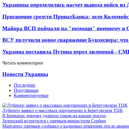
Украинцы определились насчет вывода войск из 
Присвоение средств ПриватБанка: дело Коломойс
Майора ВСП поймали на "помощи" военному в
ВСУ получили новое снаряжение Бундесвера: что
Украина поставила Путина перед дилеммой - СМ
Читать комментарии
Новости Украины
Последние
Популярные
Комментируемые
Лубинец заявил о массовых нарушениях в Береговском ТЦК
В Броварах девочку ударило током на крыше поезда
Зеленский встретился с премьер-министром Сербии
Марганец: премьер сообщил о кадровых решениях после авари