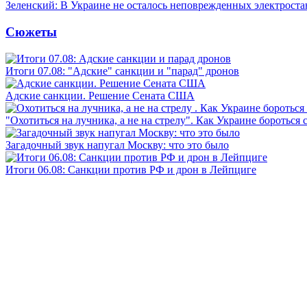
Зеленский: В Украине не осталось неповрежденных электрост
Сюжеты
Итоги 07.08: "Адские" санкции и "парад" дронов
Адские санкции. Решение Сената США
"Охотиться на лучника, а не на стрелу". Как Украине бороться 
Загадочный звук напугал Москву: что это было
Итоги 06.08: Санкции против РФ и дрон в Лейпциге