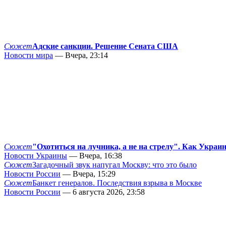
Сюжет
Адские санкции. Решение Сената США
Новости мира
— Вчера, 23:14
Сюжет
"Охотиться на лучника, а не на стрелу". Как Украи
Новости Украины
— Вчера, 16:38
Сюжет
Загадочный звук напугал Москву: что это было
Новости России
— Вчера, 15:29
Сюжет
Банкет генералов. Последствия взрыва в Москве
Новости России
— 6 августа 2026, 23:58