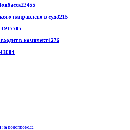
Донбасса
23455
кого направлено в суд
8215
 СОЧ
7705
 входит в комплект
4276
И
3004
и на водопроводе