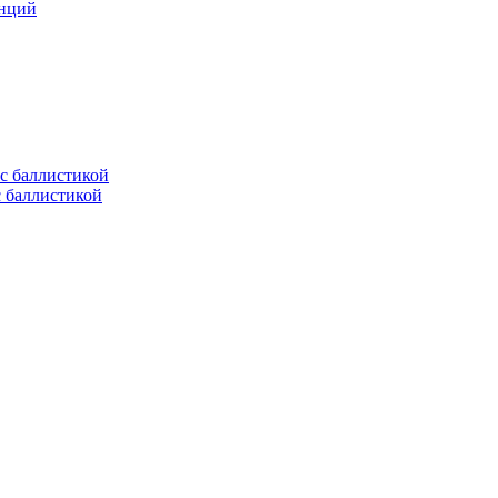
анций
с баллистикой