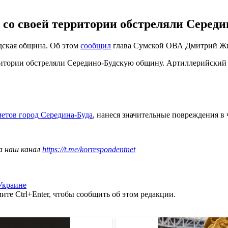
 со своей территории обстреляли Середи
дская община. Об этом
сообщил
глава Сумской ОВА Дмитрий Ж
ритории обстреляли Середино-Будскую общину. Артиллерийский о
метов город Середина-Буда
, нанеся значительные повреждения в 
а наш канал
https://t.me/korrespondentnet
Украине
те Ctrl+Enter, чтобы сообщить об этом редакции.