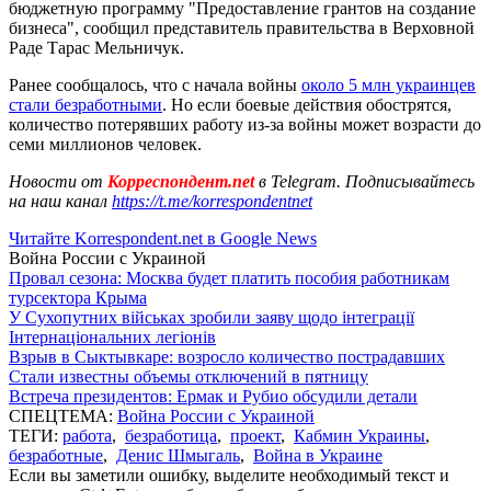
бюджетную программу "Предоставление грантов на создание
бизнеса", сообщил представитель правительства в Верховной
Раде Тарас Мельничук.
Ранее сообщалось, что с начала войны
около 5 млн украинцев
стали безработными
. Но если боевые действия обострятся,
количество потерявших работу из-за войны может возрасти до
семи миллионов человек.
Новости от
Корреспондент.net
в Telegram. Подписывайтесь
на наш канал
https://t.me/korrespondentnet
Читайте Korrespondent.net в Google News
Война России с Украиной
Провал сезона: Москва будет платить пособия работникам
турсектора Крыма
У Сухопутних військах зробили заяву щодо інтеграції
Інтернаціональних легіонів
Взрыв в Сыктывкаре: возросло количество пострадавших
Стали известны объемы отключений в пятницу
Встреча президентов: Ермак и Рубио обсудили детали
СПЕЦТЕМА:
Война России с Украиной
ТЕГИ:
работа
,
безработица
,
проект
,
Кабмин Украины
,
безработные
,
Денис Шмыгаль
,
Война в Украине
Если вы заметили ошибку, выделите необходимый текст и