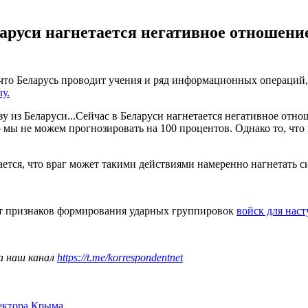
аруси нагнетается негативное отношени
что Беларусь проводит учения и ряд информационных операций,
лу.
у из Беларуси...Сейчас в Беларуси нагнетается негативное отно
о мы не можем прогнозировать на 100 процентов. Однако то, что 
ется, что враг может такими действиями намеренно нагнетать с
ют признаков формирования ударных группировок
войск для нас
а наш канал
https://t.me/korrespondentnet
сектора Крыма