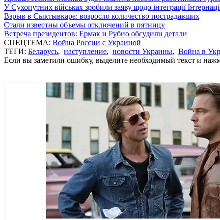
У Сухопутних військах зробили заяву щодо інтеграції Інтернац
Взрыв в Сыктывкаре: возросло количество пострадавших
Стали известны объемы отключений в пятницу
Встреча президентов: Ермак и Рубио обсудили детали
СПЕЦТЕМА:
Война России с Украиной
ТЕГИ:
Беларусь
,
наступление
,
новости Украины
,
Война в Ук
Если вы заметили ошибку, выделите необходимый текст и нажми