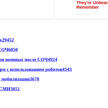
х
29452
 СОЧ
6050
ия военных после СОЧ
4924
рм с использованием роботов
4543
т мобилизации
3670
- СМИ
3051