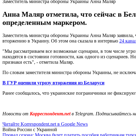
Заместитель министра обороны Украины Анна Маляр
Анна Маляр отметила, что сейчас в Бел
определенным маркером.
Заместитель министра обороны Украины Анна Маляр заявила, 
вторжению в Украину. Об этом она сказала в интервью
24 кана
"Мы рассматриваем все возможные сценарии, в том числе угроз
находятся в состоянии готовности, как одного из сценариев. Н
признаки есть", - отметила Маляр.
По словам заместителя министра обороны Украины, не исключа
В ГУР оценили угрозу вторжения из Беларуси
Ранее сообщалось, что украинские пограничники не фиксиру
Новости от
Корреспондент.net
в Telegram. Подписывайтесь н
Читайте Korrespondent.net в Google News
Война России с Украиной
Провал сезона: Москва будет платить пособия работникам тур