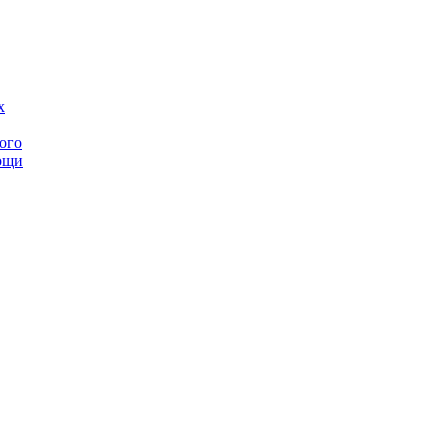
ого
мощи