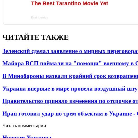
ЧИТАЙТЕ ТАКЖЕ
Зеленский сделал заявление о мирных переговора
Майора ВСП поймали на "помощи" военному в
В Минобороны назвали крайний срок возвращен
Украина впервые в мире провела воздушный шту
Правительство приняло изменения по отсрочке о
Иран готовил удар по трем объектам в Украине 
Читать комментарии
Новости Украины