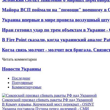
Майора ВСП поймали на "помощи" военному в
Украина впервые в мире провела воздушный шту
Иран готовил удар по трем объектам в Украине 
В Fire Point сказали, когда украинский аналог Pa
Когда связь молчит - молчит вся бригада. Связи
Читать комментарии
Новости Украины
Последние
Популярные
Комментируемые
Сикорский призвал сбивать ракеты РФ над Украиной
В Крыму взрывы, Керченский мост перекрыт - OSINT
Украина поставила Путина перед дилеммой - СМИ