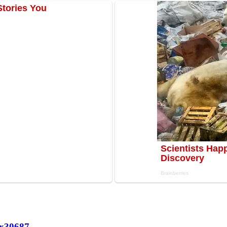
х
30687