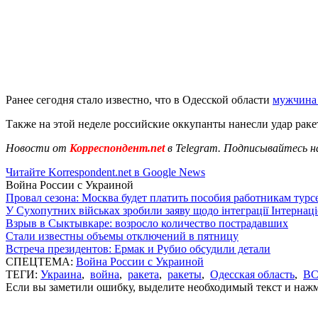
Ранее сегодня стало известно, что в Одесской области
мужчина 
Также на этой неделе российские оккупанты нанесли удар рак
Новости от
Корреспондент.net
в Telegram. Подписывайтесь н
Читайте Korrespondent.net в Google News
Война России с Украиной
Провал сезона: Москва будет платить пособия работникам тур
У Сухопутних військах зробили заяву щодо інтеграції Інтернац
Взрыв в Сыктывкаре: возросло количество пострадавших
Стали известны объемы отключений в пятницу
Встреча президентов: Ермак и Рубио обсудили детали
СПЕЦТЕМА:
Война России с Украиной
ТЕГИ:
Украина
,
война
,
ракета
,
ракеты
,
Одесская область
,
ВС
Если вы заметили ошибку, выделите необходимый текст и нажми