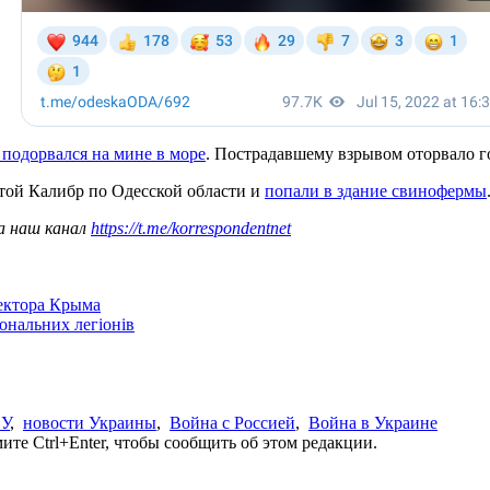
подорвался на мине в море
. Пострадавшему взрывом оторвало г
етой Калибр по Одесской области и
попали в здание свинофермы
а наш канал
https://t.me/korrespondentnet
сектора Крыма
іональних легіонів
У
,
новости Украины
,
Война с Россией
,
Война в Украине
те Ctrl+Enter, чтобы сообщить об этом редакции.