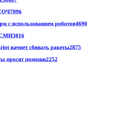
 СОЧ
7096
рм с использованием роботов
4690
- СМИ
3016
triot начнет сбивать ракеты
2875
сты просят помощи
2252