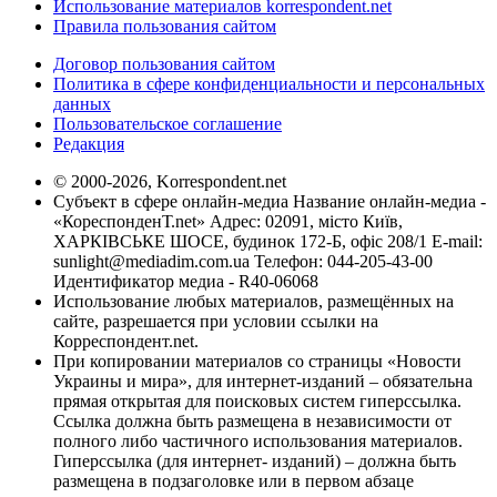
Использование материалов korrespondent.net
Правила пользования сайтом
Договор пользования сайтом
Политика в сфере конфиденциальности и персональных
данных
Пользовательское соглашение
Редакция
© 2000-2026, Korrespondent.net
Субъект в сфере онлайн-медиа Название онлайн-медиа -
«КореспонденТ.net» Адрес: 02091, місто Київ,
ХАРКІВСЬКЕ ШОСЕ, будинок 172-Б, офіс 208/1 E-mail:
sunlight@mediadim.com.ua
Телефон: 044-205-43-00
Идентификатор медиа - R40-06068
Использование любых материалов, размещённых на
сайте, разрешается при условии ссылки на
Корреспондент.net.
При копировании материалов со страницы «Новости
Украины и мира», для интернет-изданий – обязательна
прямая открытая для поисковых систем гиперссылка.
Ссылка должна быть размещена в независимости от
полного либо частичного использования материалов.
Гиперссылка (для интернет- изданий) – должна быть
размещена в подзаголовке или в первом абзаце