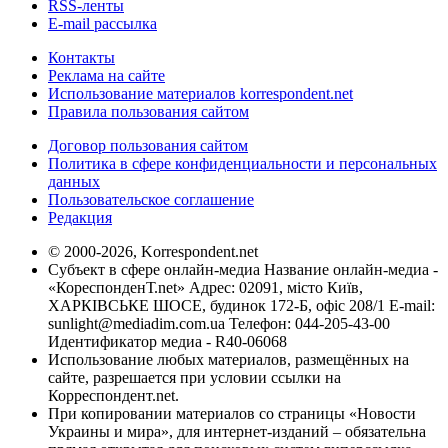
RSS-ленты
E-mail рассылка
Контакты
Реклама на сайте
Использование материалов korrespondent.net
Правила пользования сайтом
Договор пользования сайтом
Политика в сфере конфиденциальности и персональных
данных
Пользовательское соглашение
Редакция
© 2000-2026, Korrespondent.net
Субъект в сфере онлайн-медиа Название онлайн-медиа -
«КореспонденТ.net» Адрес: 02091, місто Київ,
ХАРКІВСЬКЕ ШОСЕ, будинок 172-Б, офіс 208/1 E-mail:
sunlight@mediadim.com.ua
Телефон: 044-205-43-00
Идентификатор медиа - R40-06068
Использование любых материалов, размещённых на
сайте, разрешается при условии ссылки на
Корреспондент.net.
При копировании материалов со страницы «Новости
Украины и мира», для интернет-изданий – обязательна