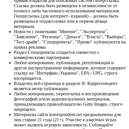
прямая открытая для поисковых систем гиперссылка.
Ссылка должна быть размещена в независимости от
полного либо частичного использования материалов.
Гиперссылка (для интернет- изданий) – должна быть
размещена в подзаголовке или в первом абзаце
материала.
Новости с пометками "Мнение", "Экспертиза",
"Заявление", "Регионы", "Деньги", "Власть", "Выборы",
"Тест-драйв", "Спецпроекты", "Промо" публикуются на
правах рекламы.
Раздел Спецпроекты создается совместно с
коммерческими партнерами.
Любое копирование, публикация, републикация и
другое распространение информации, которое содержит
ссылку на "Интерфакс-Украина", EPA / UPG, строго
воспрещается.
Владелец веб-страницы в разделе Я- Корреспондент
является автор публикации.
Любое копирование, перепечатка и воспроизведение
фотографий и/или аудиовизуальных материалов,
принадлежащих правообладателю Getty Images, строго
запрещено.
Материалы сайта korrespondent.net предназначены для
лиц старше 21 года (21+). Участие в азартных играх
может вызвать игровую зависимость. Соблюдайте