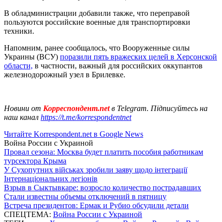
В обладминистрации добавили также, что переправой
пользуются российские военные для транспортировки
техники.
Напомним, ранее сообщалось, что Вооруженные силы
Украины (ВСУ)
поразили пять вражеских целей в Херсонской
области,
в частности, важный для российских оккупантов
железнодорожный узел в Брилевке.
Новини от
Корреспондент.net
в Telegram. Підписуйтесь на
наш канал
https://t.me/korrespondentnet
Читайте Korrespondent.net в Google News
Война России с Украиной
Провал сезона: Москва будет платить пособия работникам
турсектора Крыма
У Сухопутних військах зробили заяву щодо інтеграції
Інтернаціональних легіонів
Взрыв в Сыктывкаре: возросло количество пострадавших
Стали известны объемы отключений в пятницу
Встреча президентов: Ермак и Рубио обсудили детали
СПЕЦТЕМА:
Война России с Украиной