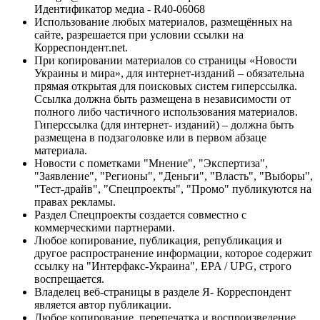
Идентификатор медиа - R40-06068
Использование любых материалов, размещённых на
сайте, разрешается при условии ссылки на
Корреспондент.net.
При копировании материалов со страницы «Новости
Украины и мира», для интернет-изданий – обязательна
прямая открытая для поисковых систем гиперссылка.
Ссылка должна быть размещена в независимости от
полного либо частичного использования материалов.
Гиперссылка (для интернет- изданий) – должна быть
размещена в подзаголовке или в первом абзаце
материала.
Новости с пометками "Мнение", "Экспертиза",
"Заявление", "Регионы", "Деньги", "Власть", "Выборы",
"Тест-драйв", "Спецпроекты", "Промо" публикуются на
правах рекламы.
Раздел Спецпроекты создается совместно с
коммерческими партнерами.
Любое копирование, публикация, републикация и
другое распространение информации, которое содержит
ссылку на "Интерфакс-Украина", EPA / UPG, строго
воспрещается.
Владелец веб-страницы в разделе Я- Корреспондент
является автор публикации.
Любое копирование, перепечатка и воспроизведение