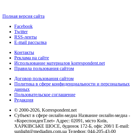
Полная версия сайта
Facebook
Twitter
RSS-ленты
E-mail рассылка
Контакты
Реклама на сайте
Использование материалов korrespondent.net
Правила пользования сайтом
Договор пользования сайтом
Политика в сфере конфиденциальности и персональных
данных
Пользовательское соглашение
Редакция
© 2000-2026, Korrespondent.net
Субъект в сфере онлайн-медиа Название онлайн-медиа -
«КореспонденТ.net» Адрес: 02091, місто Київ,
ХАРКІВСЬКЕ ШОСЕ, будинок 172-Б, офіс 208/1 E-mail:
sunlight@mediadim.com.ua
Телефон: 044-205-43-00