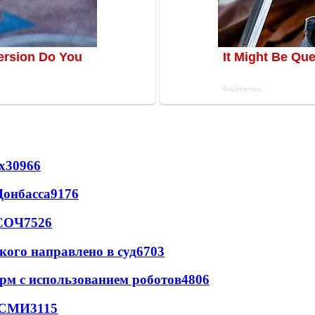
х
30966
Донбасса
9176
 СОЧ
7526
кого направлено в суд
6703
рм с использованием роботов
4806
- СМИ
3115