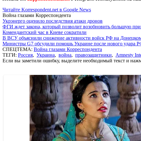
Читайте Korrespondent.net в Google News
Война глазами Корреспондента
Укрэнерго оценило последствия атаки дронов
ФГИ ждет закона, который позволит возобновить большую пр
Комендантский час в Киеве сократили
В ВСУ объяснили снижение активности войск РФ на Донецко
Министры G7 обсудили помощь Украине после нового удара 
СПЕЦТЕМА:
Война глазами Корреспондента
ТЕГИ:
Россия
,
Украина
,
война
,
правозащитники
,
Amnesty Inte
Если вы заметили ошибку, выделите необходимый текст и нажми