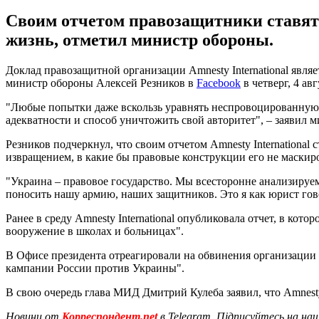
Своим отчетом правозащитники ставят 
жизнь, отметил министр обороны.
Доклад правозащитной организации Amnesty International явля
министр обороны Алексей Резников в
Facebook
в четверг, 4 авг
"Любые попытки даже вскользь уравнять неспровоцированную ро
адекватности и способ уничтожить свой авторитет", – заявил м
Резников подчеркнул, что своим отчетом Amnesty International
извращением, в какие бы правовые конструкции его не маскир
"Украина – правовое государство. Мы всесторонне анализируем
поносить нашу армию, наших защитников. Это я как юрист го
Ранее в среду Amnesty International опубликовала отчет, в котор
вооружение в школах и больницах".
В Офисе президента отреагировали на обвинения организации с
кампании России против Украины".
В свою очередь глава МИД Дмитрий Кулеба заявил, что Amnesty
Новини от
Корреспондент.net
в Telegram. Підписуйтесь на на