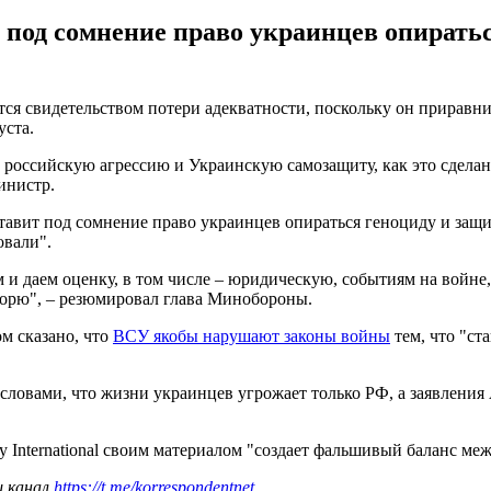
под сомнение право украинцев опиратьс
ется свидетельством потери адекватности, поскольку он прирав
уста.
ссийскую агрессию и Украинскую самозащиту, как это сделано в 
инистр.
 ставит под сомнение право украинцев опираться геноциду и защ
овали".
 и даем оценку, в том числе – юридическую, событиям на войне,
ворю", – резюмировал глава Минобороны.
ом сказано, что
ВСУ якобы нарушают законы войны
тем, что "ст
ловами, что жизни украинцев угрожает только РФ, а заявления A
 International своим материалом "создает фальшивый баланс ме
ш канал
https://t.me/korrespondentnet