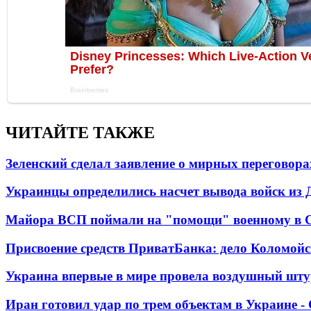
ЧИТАЙТЕ ТАКЖЕ
Зеленский сделал заявление о мирных переговора
Украинцы определились насчет вывода войск из 
Майора ВСП поймали на "помощи" военному в
Присвоение средств ПриватБанка: дело Коломойс
Украина впервые в мире провела воздушный шту
Иран готовил удар по трем объектам в Украине 