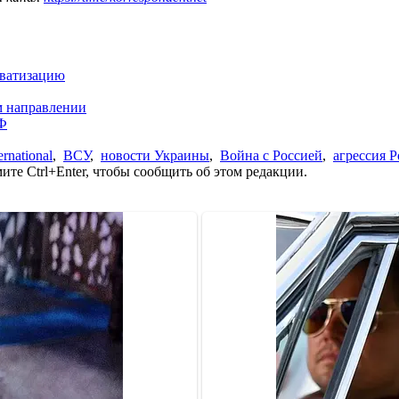
иватизацию
м направлении
РФ
rnational
,
ВСУ
,
новости Украины
,
Война с Россией
,
агрессия 
те Ctrl+Enter, чтобы сообщить об этом редакции.