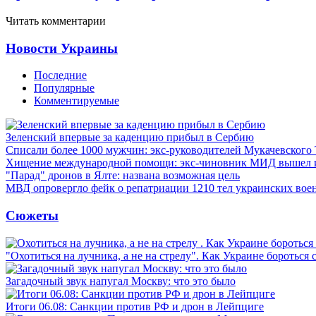
Читать комментарии
Новости Украины
Последние
Популярные
Комментируемые
Зеленский впервые за каденцию прибыл в Сербию
Списали более 1000 мужчин: экс-руководителей Мукачевского
Хищение международной помощи: экс-чиновник МИД вышел
"Парад" дронов в Ялте: названа возможная цель
МВД опровергло фейк о репатриации 1210 тел украинских во
Сюжеты
"Охотиться на лучника, а не на стрелу". Как Украине бороться 
Загадочный звук напугал Москву: что это было
Итоги 06.08: Санкции против РФ и дрон в Лейпциге