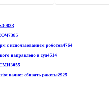
х
30833
 СОЧ
7385
рм с использованием роботов
4764
кого направлено в суд
4514
- СМИ
3055
triot начнет сбивать ракеты
2925