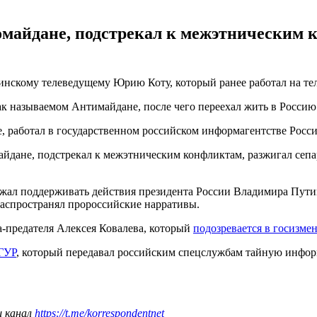
майдане, подстрекал к межэтническим 
нскому телеведущему Юрию Коту, который ранее работал на те
ак называемом Антимайдане, после чего переехал жить в Россию
 работал в государственном российском информагентстве Россия
йдане, подстрекал к межэтническим конфликтам, разжигал сеп
ал поддерживать действия президента России Владимира Путина
распространял пророссийские нарративы.
а-предателя Алексея Ковалева, который
подозревается в госизмен
ГУР
, который передавал российским спецслужбам тайную инфор
ш канал
https://t.me/korrespondentnet