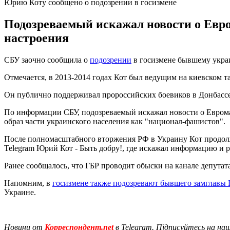
Юрию Коту сообщено о подозрении в госизмене
Подозреваемый искажал новости о Евро
настроения
СБУ заочно сообщила о
подозрении
в госизмене бывшему украи
Отмечается, в 2013-2014 годах Кот был ведущим на киевском т
Он публично поддерживал пророссийских боевиков в Донбассе,
По информации СБУ, подозреваемый искажал новости о Еврома
образ части украинского населения как "национал-фашистов".
После полномасштабного вторжения РФ в Украину Кот продолж
Telegram Юрий Кот - Быть добру!, где искажал информацию и 
Ранее сообщалось, что ГБР проводит обыски на канале депутат
Напомним, в
госизмене также подозревают бывшего замглавы 
Украине.
Новини от
Корреспондент.net
в Telegram. Підписуйтесь на на