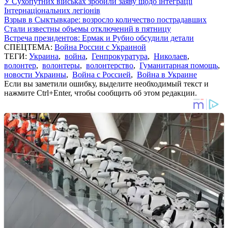
У Сухопутних військах зробили заяву щодо інтеграції
Інтернаціональних легіонів
Взрыв в Сыктывкаре: возросло количество пострадавших
Стали известны объемы отключений в пятницу
Встреча президентов: Ермак и Рубио обсудили детали
СПЕЦТЕМА:
Война России с Украиной
ТЕГИ:
Украина
,
война
,
Генпрокуратура
,
Николаев
,
волонтер
,
волонтеры
,
волонтерство
,
Гуманитарная помощь
,
новости Украины
,
Война с Россией
,
Война в Украине
Если вы заметили ошибку, выделите необходимый текст и
нажмите Ctrl+Enter, чтобы сообщить об этом редакции.