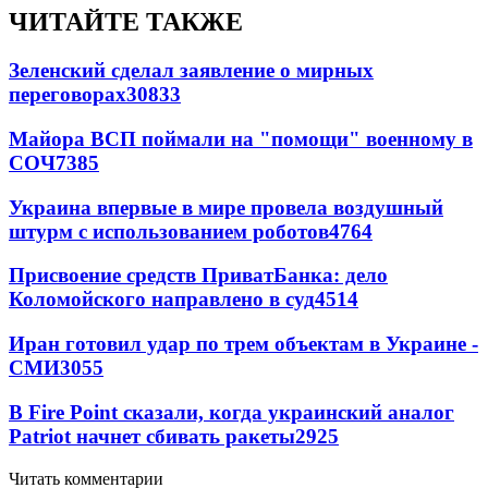
ЧИТАЙТЕ ТАКЖЕ
Зеленский сделал заявление о мирных
переговорах
30833
Майора ВСП поймали на "помощи" военному в
СОЧ
7385
Украина впервые в мире провела воздушный
штурм с использованием роботов
4764
Присвоение средств ПриватБанка: дело
Коломойского направлено в суд
4514
Иран готовил удар по трем объектам в Украине -
СМИ
3055
В Fire Point сказали, когда украинский аналог
Patriot начнет сбивать ракеты
2925
Читать комментарии