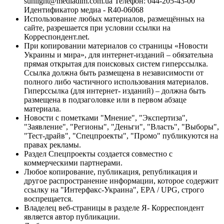
sunlight@mediadim.com.ua
Телефон: 044-205-43-00
Идентификатор медиа - R40-06068
Использование любых материалов, размещённых на
сайте, разрешается при условии ссылки на
Корреспондент.net.
При копировании материалов со страницы «Новости
Украины и мира», для интернет-изданий – обязательна
прямая открытая для поисковых систем гиперссылка.
Ссылка должна быть размещена в независимости от
полного либо частичного использования материалов.
Гиперссылка (для интернет- изданий) – должна быть
размещена в подзаголовке или в первом абзаце
материала.
Новости с пометками "Мнение", "Экспертиза",
"Заявление", "Регионы", "Деньги", "Власть", "Выборы",
"Тест-драйв", "Спецпроекты", "Промо" публикуются на
правах рекламы.
Раздел Спецпроекты создается совместно с
коммерческими партнерами.
Любое копирование, публикация, републикация и
другое распространение информации, которое содержит
ссылку на "Интерфакс-Украина", EPA / UPG, строго
воспрещается.
Владелец веб-страницы в разделе Я- Корреспондент
является автор публикации.