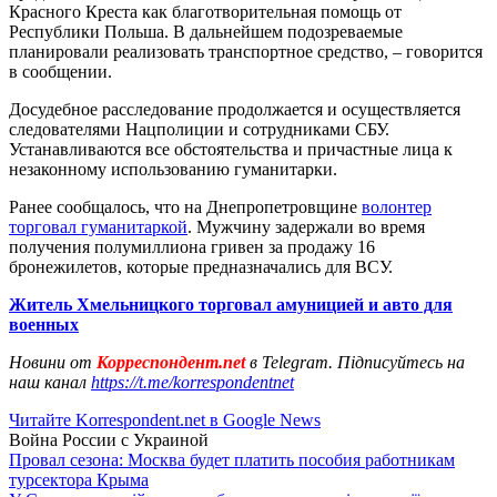
Красного Креста как благотворительная помощь от
Республики Польша. В дальнейшем подозреваемые
планировали реализовать транспортное средство, – говорится
в сообщении.
Досудебное расследование продолжается и осуществляется
следователями Нацполиции и сотрудниками СБУ.
Устанавливаются все обстоятельства и причастные лица к
незаконному использованию гуманитарки.
Ранее сообщалось, что на Днепропетровщине
волонтер
торговал гуманитаркой
. Мужчину задержали во время
получения полумиллиона гривен за продажу 16
бронежилетов, которые предназначались для ВСУ.
Житель Хмельницкого торговал амуницией и авто для
военных
Новини от
Корреспондент.net
в Telegram. Підписуйтесь на
наш канал
https://t.me/korrespondentnet
Читайте Korrespondent.net в Google News
Война России с Украиной
Провал сезона: Москва будет платить пособия работникам
турсектора Крыма