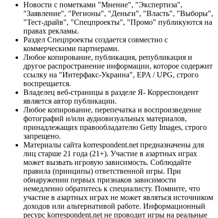
Новости с пометками "Мнение", "Экспертиза",
"Заявление", "Регионы", "Деньги", "Власть", "Выборы",
"Тест-драйв", "Спецпроекты", "Промо" публикуются на
правах рекламы.
Раздел Спецпроекты создается совместно с
коммерческими партнерами.
Любое копирование, публикация, републикация и
другое распространение информации, которое содержит
ссылку на "Интерфакс-Украина", EPA / UPG, строго
воспрещается.
Владелец веб-страницы в разделе Я- Корреспондент
является автор публикации.
Любое копирование, перепечатка и воспроизведение
фотографий и/или аудиовизуальных материалов,
принадлежащих правообладателю Getty Images, строго
запрещено.
Материалы сайта korrespondent.net предназначены для
лиц старше 21 года (21+). Участие в азартных играх
может вызвать игровую зависимость. Соблюдайте
правила (принципы) ответственной игры. При
обнаружении первых признаков зависимости
немедленно обратитесь к специалисту. Помните, что
участие в азартных играх не может являться источником
доходов или альтернативой работе. Информационный
ресурс korrespondent.net не проводит игры на реальные