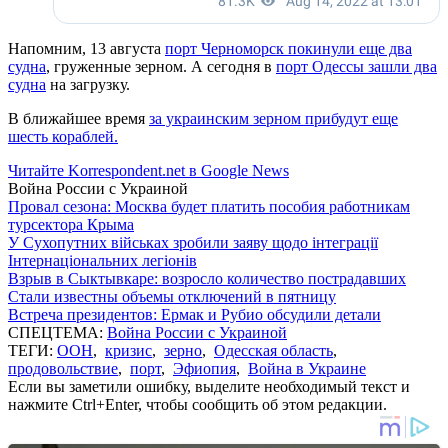
Напомним, 13 августа
порт Черноморск покинули еще два
судна
, груженные зерном. А сегодня в
порт Одессы зашли два
судна
на загрузку.
В ближайшее время
за украинским зерном прибудут еще
шесть кораблей.
Читайте Korrespondent.net в Google News
Война России с Украиной
Провал сезона: Москва будет платить пособия работникам
турсектора Крыма
У Сухопутних військах зробили заяву щодо інтеграції
Інтернаціональних легіонів
Взрыв в Сыктывкаре: возросло количество пострадавших
Стали известны объемы отключений в пятницу
Встреча президентов: Ермак и Рубио обсудили детали
СПЕЦТЕМА:
Война России с Украиной
ТЕГИ:
ООН
,
кризис
,
зерно
,
Одесская область
,
продовольствие
,
порт
,
Эфиопия
,
Война в Украине
Если вы заметили ошибку, выделите необходимый текст и
нажмите Ctrl+Enter, чтобы сообщить об этом редакции.