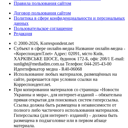
Правила пользования сайтом
Договор пользования сайтом
Политика в сфере конфиденциальности и персональных
данных
Пользовательское соглашение
Редакция
© 2000-2026, Korrespondent.net
Субъект в сфере онлайн-медиа Название онлайн-медиа -
«КореспонденТ.net» Адрес: 02091, місто Київ,
ХАРКІВСЬКЕ ШОСЕ, будинок 172-Б, офіс 208/1 E-mail:
sunlight@mediadim.com.ua
Телефон: 044-205-43-00
Идентификатор медиа - R40-06068
Использование любых материалов, размещённых на
сайте, разрешается при условии ссылки на
Корреспондент.net.
При копировании материалов со страницы «Новости
Украины и мира», для интернет-изданий – обязательна
прямая открытая для поисковых систем гиперссылка.
Ссылка должна быть размещена в независимости от
полного либо частичного использования материалов.
Гиперссылка (для интернет- изданий) – должна быть
размещена в подзаголовке или в первом абзаце
материала.