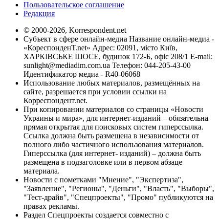
Пользовательское соглашение
Редакция
© 2000-2026, Korrespondent.net
Субъект в сфере онлайн-медиа Название онлайн-медиа -
«КореспонденТ.net» Адрес: 02091, місто Київ,
ХАРКІВСЬКЕ ШОСЕ, будинок 172-Б, офіс 208/1 E-mail:
sunlight@mediadim.com.ua
Телефон: 044-205-43-00
Идентификатор медиа - R40-06068
Использование любых материалов, размещённых на
сайте, разрешается при условии ссылки на
Корреспондент.net.
При копировании материалов со страницы «Новости
Украины и мира», для интернет-изданий – обязательна
прямая открытая для поисковых систем гиперссылка.
Ссылка должна быть размещена в независимости от
полного либо частичного использования материалов.
Гиперссылка (для интернет- изданий) – должна быть
размещена в подзаголовке или в первом абзаце
материала.
Новости с пометками "Мнение", "Экспертиза",
"Заявление", "Регионы", "Деньги", "Власть", "Выборы",
"Тест-драйв", "Спецпроекты", "Промо" публикуются на
правах рекламы.
Раздел Спецпроекты создается совместно с