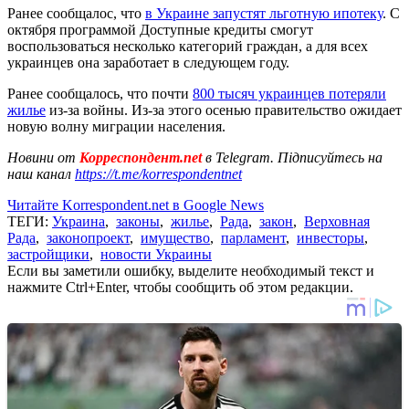
Ранее сообщалос, что
в Украине запустят льготную ипотеку
. С
октября программой Доступные кредиты смогут
воспользоваться несколько категорий граждан, а для всех
украинцев она заработает в следующем году.
Ранее сообщалось, что почти
800 тысяч украинцев потеряли
жилье
из-за войны. Из-за этого осенью правительство ожидает
новую волну миграции населения.
Новини от
Корреспондент.net
в Telegram. Підписуйтесь на
наш канал
https://t.me/korrespondentnet
Читайте Korrespondent.net в Google News
ТЕГИ:
Украина
,
законы
,
жилье
,
Рада
,
закон
,
Верховная
Рада
,
законопроект
,
имущество
,
парламент
,
инвесторы
,
застройщики
,
новости Украины
Если вы заметили ошибку, выделите необходимый текст и
нажмите Ctrl+Enter, чтобы сообщить об этом редакции.