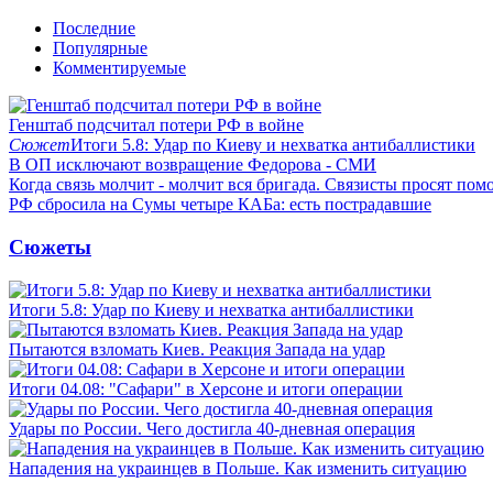
Последние
Популярные
Комментируемые
Генштаб подсчитал потери РФ в войне
Сюжет
Итоги 5.8: Удар по Киеву и нехватка антибаллистики
В ОП исключают возвращение Федорова - СМИ
Когда связь молчит - молчит вся бригада. Связисты просят по
РФ сбросила на Сумы четыре КАБа: есть пострадавшие
Сюжеты
Итоги 5.8: Удар по Киеву и нехватка антибаллистики
Пытаются взломать Киев. Реакция Запада на удар
Итоги 04.08: "Сафари" в Херсоне и итоги операции
Удары по России. Чего достигла 40-дневная операция
Нападения на украинцев в Польше. Как изменить ситуацию