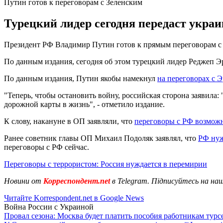
Путин готов к переговорам с Зеленским
Турецкий лидер сегодня передаст украи
Президент РФ Владимир Путин готов к прямым переговорам с 
По данным издания, сегодня об этом турецкий лидер Реджеп Э
По данным издания, Путин якобы намекнул
на переговорах с 
"Теперь, чтобы остановить войну, российская сторона заявила
дорожной карты в жизнь", - отметило издание.
К слову, накануне в ОП заявляли, что
переговоры с РФ возмож
Ранее советник главы ОП Михаил Подоляк заявлял, что
РФ нуж
переговоры с РФ сейчас.
Переговоры с террористом: Россия нуждается в перемирии
Новини от
Корреспондент.net
в Telegram. Підписуйтесь на на
Читайте Korrespondent.net в Google News
Война России с Украиной
Провал сезона: Москва будет платить пособия работникам тур