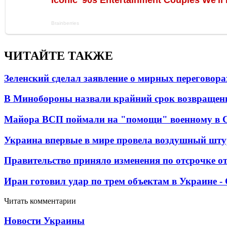
ЧИТАЙТЕ ТАКЖЕ
Зеленский сделал заявление о мирных переговора
В Минобороны назвали крайний срок возвращен
Майора ВСП поймали на "помощи" военному в
Украина впервые в мире провела воздушный шту
Правительство приняло изменения по отсрочке о
Иран готовил удар по трем объектам в Украине 
Читать комментарии
Новости Украины