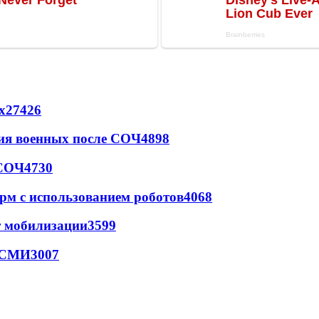
х
27426
ия военных после СОЧ
4898
 СОЧ
4730
рм с использованием роботов
4068
т мобилизации
3599
- СМИ
3007