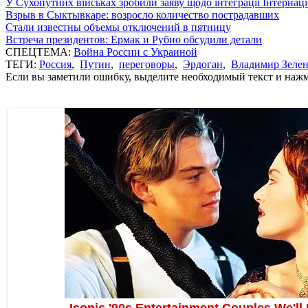
У Сухопутних військах зробили заяву щодо інтеграції Інтернац
Взрыв в Сыктывкаре: возросло количество пострадавших
Стали известны объемы отключений в пятницу
Встреча президентов: Ермак и Рубио обсудили детали
СПЕЦТЕМА:
Война России с Украиной
ТЕГИ:
Россия
,
Путин
,
переговоры
,
Эрдоган
,
Владимир Зеле
Если вы заметили ошибку, выделите необходимый текст и нажми