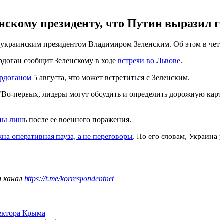
нскому президенту, что Путин выразил 
украинским президентом Владимиром Зеленским. Об этом в четве
рдоган сообщит Зеленскому в ходе
встречи во Львове
.
Эрдоганом
5 августа, что может встретиться с Зеленским.
: "Во-первых, лидеры могут обсудить и определить дорожную кар
ны лиш
ь после ее военного поражения.
на оперативная пауза, а не переговоры
. По его словам, Украина
ш канал
https://t.me/korrespondentnet
сектора Крыма