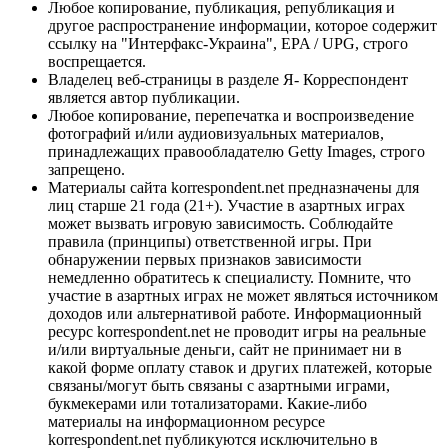
Любое копирование, публикация, републикация и
другое распространение информации, которое содержит
ссылку на "Интерфакс-Украина", EPA / UPG, строго
воспрещается.
Владелец веб-страницы в разделе Я- Корреспондент
является автор публикации.
Любое копирование, перепечатка и воспроизведение
фотографий и/или аудиовизуальных материалов,
принадлежащих правообладателю Getty Images, строго
запрещено.
Материалы сайта korrespondent.net предназначены для
лиц старше 21 года (21+). Участие в азартных играх
может вызвать игровую зависимость. Соблюдайте
правила (принципы) ответственной игры. При
обнаружении первых признаков зависимости
немедленно обратитесь к специалисту. Помните, что
участие в азартных играх не может являться источником
доходов или альтернативой работе. Информационный
ресурс korrespondent.net не проводит игры на реальные
и/или виртуальные деньги, сайт не принимает ни в
какой форме оплату ставок и других платежей, которые
связаны/могут быть связаны с азартными играми,
букмекерами или тотализаторами. Какие-либо
материалы на информационном ресурсе
korrespondent.net публикуются исключительно в