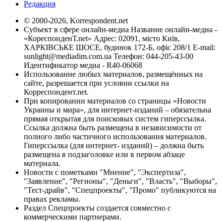
Редакция
© 2000-2026, Korrespondent.net
Субъект в сфере онлайн-медиа Название онлайн-медиа -
«КореспонденТ.net» Адрес: 02091, місто Київ,
ХАРКІВСЬКЕ ШОСЕ, будинок 172-Б, офіс 208/1 E-mail:
sunlight@mediadim.com.ua
Телефон: 044-205-43-00
Идентификатор медиа - R40-06068
Использование любых материалов, размещённых на
сайте, разрешается при условии ссылки на
Корреспондент.net.
При копировании материалов со страницы «Новости
Украины и мира», для интернет-изданий – обязательна
прямая открытая для поисковых систем гиперссылка.
Ссылка должна быть размещена в независимости от
полного либо частичного использования материалов.
Гиперссылка (для интернет- изданий) – должна быть
размещена в подзаголовке или в первом абзаце
материала.
Новости с пометками "Мнение", "Экспертиза",
"Заявление", "Регионы", "Деньги", "Власть", "Выборы",
"Тест-драйв", "Спецпроекты", "Промо" публикуются на
правах рекламы.
Раздел Спецпроекты создается совместно с
коммерческими партнерами.