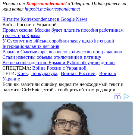
Новини от
Корреспондент.net
в Telegram. Підписуйтесь на
наш канал
https://t.me/korrespondentnet
Читайте Korrespondent.net в Google News
Война России с Украиной
Провал сезона: Москва будет платить пособия работникам
турсектора Крыма
У Сухопутних військах зробили заяву щодо інтеграції
Інтернаціональних легіонів
Взрыв в Сыктывкаре: возросло количество пострадавших
Стали известны объемы отключений в пятницу
Встреча президентов: Ермак и Рубио обсудили детали
СПЕЦТЕМА:
Война России с Украиной
ТЕГИ:
Киев
,
прокуратура
,
Война с Россией
,
Война в
Украине
Если вы заметили ошибку, выделите необходимый текст и
нажмите Ctrl+Enter, чтобы сообщить об этом редакции.