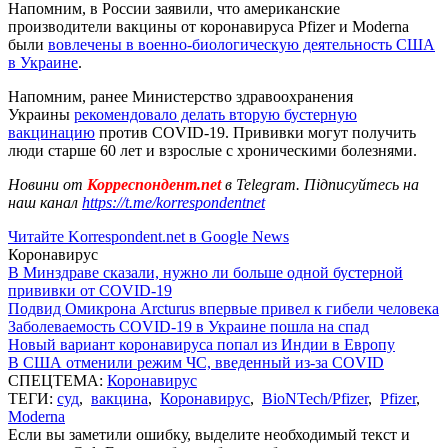
Напомним, в России заявили, что американские
производители вакцины от коронавируса Pfizer и Moderna
были
вовлечены в военно-биологическую деятельность США
в Украине
.
Напомним, ранее Министерство здравоохранения
Украины
рекомендовало делать вторую бустерную
вакцинацию
против COVID-19. Прививки могут получить
люди старше 60 лет и взрослые с хроническими болезнями.
Новини от
Корреспондент.net
в Telegram. Підписуйтесь на
наш канал
https://t.me/korrespondentnet
Читайте Korrespondent.net в Google News
Коронавирус
В Минздраве сказали, нужно ли больше одной бустерной
прививки от COVID-19
Подвид Омикрона Arcturus впервые привел к гибели человека
Заболеваемость COVID-19 в Украине пошла на спад
Новый вариант коронавируса попал из Индии в Европу
В США отменили режим ЧС, введенный из-за COVID
СПЕЦТЕМА:
Коронавирус
ТЕГИ:
суд
,
вакцина
,
Коронавирус
,
BioNTech/Pfizer
,
Pfizer
,
Moderna
Если вы заметили ошибку, выделите необходимый текст и