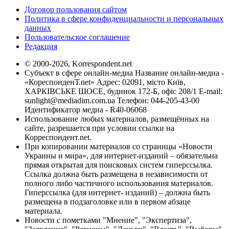
Договор пользования сайтом
Политика в сфере конфиденциальности и персональных
данных
Пользовательское соглашение
Редакция
© 2000-2026, Korrespondent.net
Субъект в сфере онлайн-медиа Название онлайн-медиа -
«КореспонденТ.net» Адрес: 02091, місто Київ,
ХАРКІВСЬКЕ ШОСЕ, будинок 172-Б, офіс 208/1 E-mail:
sunlight@mediadim.com.ua
Телефон: 044-205-43-00
Идентификатор медиа - R40-06068
Использование любых материалов, размещённых на
сайте, разрешается при условии ссылки на
Корреспондент.net.
При копировании материалов со страницы «Новости
Украины и мира», для интернет-изданий – обязательна
прямая открытая для поисковых систем гиперссылка.
Ссылка должна быть размещена в независимости от
полного либо частичного использования материалов.
Гиперссылка (для интернет- изданий) – должна быть
размещена в подзаголовке или в первом абзаце
материала.
Новости с пометками "Мнение", "Экспертиза",