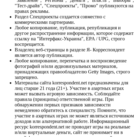
"Заявление", "Регионы", "Деньги", "Власть", "Выборы",
"Тест-драйв", "Спецпроекты", "Промо" публикуются на
правах рекламы.
Раздел Спецпроекты создается совместно с
коммерческими партнерами.
Любое копирование, публикация, републикация и
другое распространение информации, которое содержит
ссылку на "Интерфакс-Украина", EPA / UPG, строго
воспрещается.
Владелец веб-страницы в разделе Я- Корреспондент
является автор публикации.
Любое копирование, перепечатка и воспроизведение
фотографий и/или аудиовизуальных материалов,
принадлежащих правообладателю Getty Images, строго
запрещено.
Материалы сайта korrespondent.net предназначены для
лиц старше 21 года (21+). Участие в азартных играх
может вызвать игровую зависимость. Соблюдайте
правила (принципы) ответственной игры. При
обнаружении первых признаков зависимости
немедленно обратитесь к специалисту. Помните, что
участие в азартных играх не может являться источником
доходов или альтернативой работе. Информационный
ресурс korrespondent.net не проводит игры на реальные
и/или виртуальные деньги, сайт не принимает ни в