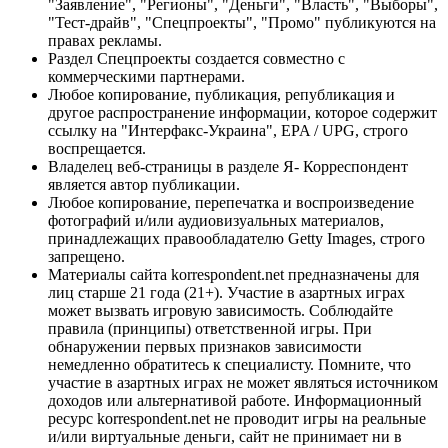
"Заявление", "Регионы", "Деньги", "Власть", "Выборы",
"Тест-драйв", "Спецпроекты", "Промо" публикуются на
правах рекламы.
Раздел Спецпроекты создается совместно с
коммерческими партнерами.
Любое копирование, публикация, републикация и
другое распространение информации, которое содержит
ссылку на "Интерфакс-Украина", EPA / UPG, строго
воспрещается.
Владелец веб-страницы в разделе Я- Корреспондент
является автор публикации.
Любое копирование, перепечатка и воспроизведение
фотографий и/или аудиовизуальных материалов,
принадлежащих правообладателю Getty Images, строго
запрещено.
Материалы сайта korrespondent.net предназначены для
лиц старше 21 года (21+). Участие в азартных играх
может вызвать игровую зависимость. Соблюдайте
правила (принципы) ответственной игры. При
обнаружении первых признаков зависимости
немедленно обратитесь к специалисту. Помните, что
участие в азартных играх не может являться источником
доходов или альтернативой работе. Информационный
ресурс korrespondent.net не проводит игры на реальные
и/или виртуальные деньги, сайт не принимает ни в