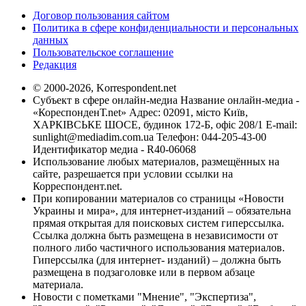
Договор пользования сайтом
Политика в сфере конфиденциальности и персональных
данных
Пользовательское соглашение
Редакция
© 2000-2026, Korrespondent.net
Субъект в сфере онлайн-медиа Название онлайн-медиа -
«КореспонденТ.net» Адрес: 02091, місто Київ,
ХАРКІВСЬКЕ ШОСЕ, будинок 172-Б, офіс 208/1 E-mail:
sunlight@mediadim.com.ua
Телефон: 044-205-43-00
Идентификатор медиа - R40-06068
Использование любых материалов, размещённых на
сайте, разрешается при условии ссылки на
Корреспондент.net.
При копировании материалов со страницы «Новости
Украины и мира», для интернет-изданий – обязательна
прямая открытая для поисковых систем гиперссылка.
Ссылка должна быть размещена в независимости от
полного либо частичного использования материалов.
Гиперссылка (для интернет- изданий) – должна быть
размещена в подзаголовке или в первом абзаце
материала.
Новости с пометками "Мнение", "Экспертиза",