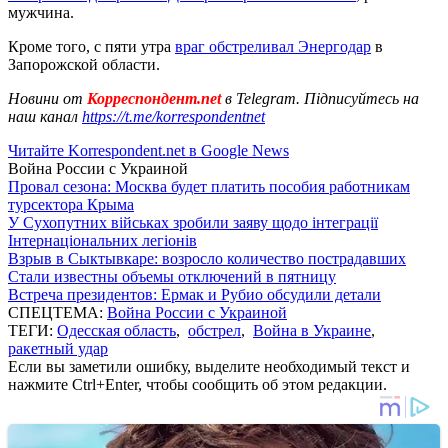
мужчина.
Кроме того, с пяти утра
враг обстреливал Энергодар
в
Запорожской области.
Новини от
Корреспондент.net
в Telegram. Підписуйтесь на
наш канал
https://t.me/korrespondentnet
Читайте Korrespondent.net в Google News
Война России с Украиной
Провал сезона: Москва будет платить пособия работникам
турсектора Крыма
У Сухопутних військах зробили заяву щодо інтеграції
Інтернаціональних легіонів
Взрыв в Сыктывкаре: возросло количество пострадавших
Стали известны объемы отключений в пятницу
Встреча президентов: Ермак и Рубио обсудили детали
СПЕЦТЕМА:
Война России с Украиной
ТЕГИ:
Одесская область
,
обстрел
,
Война в Украине
,
ракетный удар
Если вы заметили ошибку, выделите необходимый текст и
нажмите Ctrl+Enter, чтобы сообщить об этом редакции.