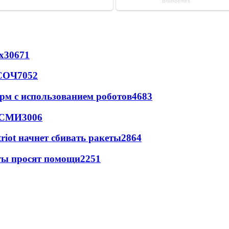
х
30671
 СОЧ
7052
рм с использованием роботов
4683
- СМИ
3006
triot начнет сбивать ракеты
2864
сты просят помощи
2251