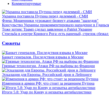
Комментируемые
Украина поставила Путина перед дилеммой - СМИ
Флеш: Мошенники угрожают бизнесу атаками "шахедов"
Консульство Украины прокомментировало нападение в Гданьс
Тоже хотим: Трамп сделал заявление о Patriot Украине
Стрельба в центре Кривого Рога: есть раненый, стрелок сбежа
Сюжеты
Банкет генералов. Последствия взрыва в Москве
Грязные технологии. Атаки РФ на выборы во Франции
Эскалация для Европы. Российский дрон в Лейпциге
Изменения в армии РФ: что стоит за решением Путина
Итоги 5.8: Удар по Киеву и нехватка антибаллистики