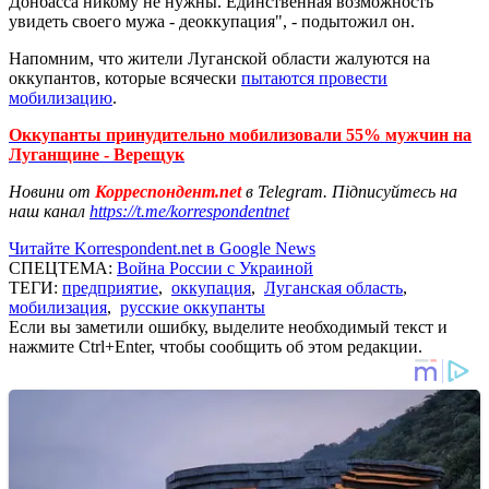
Донбасса никому не нужны. Единственная возможность
увидеть своего мужа - деоккупация", - подытожил он.
Напомним, что жители Луганской области жалуются на
оккупантов, которые всячески
пытаются провести
мобилизацию
.
Оккупанты принудительно мобилизовали 55% мужчин на
Луганщине - Верещук
Новини от
Корреспондент.net
в Telegram. Підписуйтесь на
наш канал
https://t.me/korrespondentnet
Читайте Korrespondent.net в Google News
СПЕЦТЕМА:
Война России с Украиной
ТЕГИ:
предприятие
,
оккупация
,
Луганская область
,
мобилизация
,
русские оккупанты
Если вы заметили ошибку, выделите необходимый текст и
нажмите Ctrl+Enter, чтобы сообщить об этом редакции.