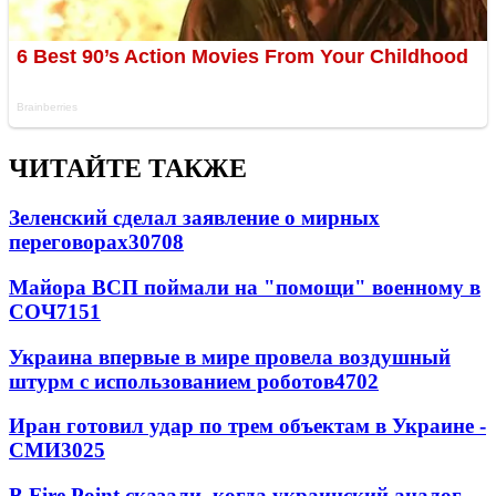
ЧИТАЙТЕ ТАКЖЕ
Зеленский сделал заявление о мирных
переговорах
30708
Майора ВСП поймали на "помощи" военному в
СОЧ
7151
Украина впервые в мире провела воздушный
штурм с использованием роботов
4702
Иран готовил удар по трем объектам в Украине -
СМИ
3025
В Fire Point сказали, когда украинский аналог