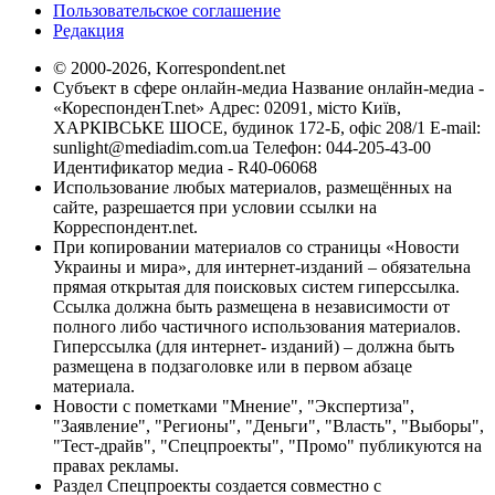
Пользовательское соглашение
Редакция
© 2000-2026, Korrespondent.net
Субъект в сфере онлайн-медиа Название онлайн-медиа -
«КореспонденТ.net» Адрес: 02091, місто Київ,
ХАРКІВСЬКЕ ШОСЕ, будинок 172-Б, офіс 208/1 E-mail:
sunlight@mediadim.com.ua
Телефон: 044-205-43-00
Идентификатор медиа - R40-06068
Использование любых материалов, размещённых на
сайте, разрешается при условии ссылки на
Корреспондент.net.
При копировании материалов со страницы «Новости
Украины и мира», для интернет-изданий – обязательна
прямая открытая для поисковых систем гиперссылка.
Ссылка должна быть размещена в независимости от
полного либо частичного использования материалов.
Гиперссылка (для интернет- изданий) – должна быть
размещена в подзаголовке или в первом абзаце
материала.
Новости с пометками "Мнение", "Экспертиза",
"Заявление", "Регионы", "Деньги", "Власть", "Выборы",
"Тест-драйв", "Спецпроекты", "Промо" публикуются на
правах рекламы.
Раздел Спецпроекты создается совместно с