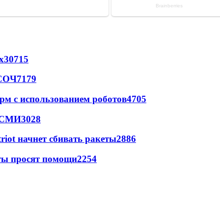
х
30715
 СОЧ
7179
рм с использованием роботов
4705
- СМИ
3028
triot начнет сбивать ракеты
2886
сты просят помощи
2254