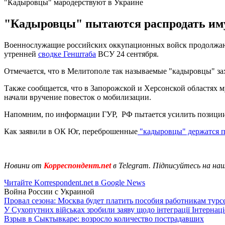
"Кадыровцы" мародерствуют в Украине
"Кадыровцы" пытаются распродать имущ
Военнослужащие российских оккупационных войск продолжают
утренней
сводке Генштаба
ВСУ 24 сентября.
Отмечается, что в Мелитополе так называемые "кадыровцы" за
Также сообщается, что в Запорожской и Херсонской областях 
начали вручение повесток о мобилизации.
Напомним, по информации ГУР, РФ пытается усилить позици
Как заявили в ОК Юг, переброшенные
"кадыровцы" держатся п
Новини от
Корреспондент.net
в Telegram. Підписуйтесь на на
Читайте Korrespondent.net в Google News
Война России с Украиной
Провал сезона: Москва будет платить пособия работникам тур
У Сухопутних військах зробили заяву щодо інтеграції Інтернац
Взрыв в Сыктывкаре: возросло количество пострадавших