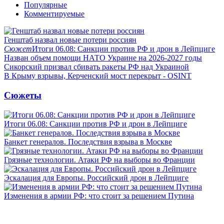
Популярные
Комментируемые
Генштаб назвал новые потери россиян
Сюжет
Итоги 06.08: Санкции против РФ и дрон в Лейпциге
Назван объем помощи НАТО Украине на 2026-2027 годы
Сикорский призвал сбивать ракеты РФ над Украиной
В Крыму взрывы, Керченский мост перекрыт - OSINT
Сюжеты
Итоги 06.08: Санкции против РФ и дрон в Лейпциге
Банкет генералов. Последствия взрыва в Москве
Грязные технологии. Атаки РФ на выборы во Франции
Эскалация для Европы. Российский дрон в Лейпциге
Изменения в армии РФ: что стоит за решением Путина