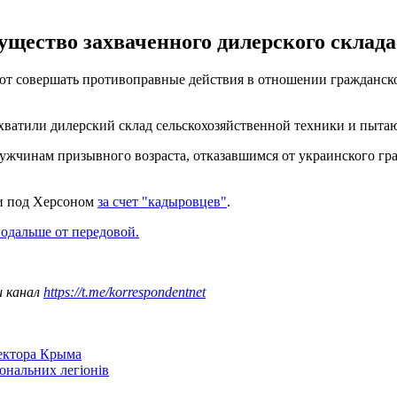
ество захваченного дилерского склада
 совершать противоправные действия в отношении гражданского
хватили дилерский склад сельскохозяйственной техники и пыта
мужчинам призывного возраста, отказавшимся от украинского г
и под Херсоном
за счет "кадыровцев"
.
одальше от передовой.
ш канал
https://t.me/korrespondentnet
сектора Крыма
іональних легіонів