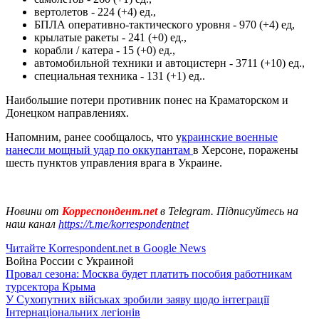
вертолетов - 224 (+4) ед.,
БПЛА оперативно-тактического уровня - 970 (+4) ед,
крылатые ракеты - 241 (+0) ед.,
корабли / катера - 15 (+0) ед.,
автомобильной техники и автоцистерн - 3711 (+10) ед.,
специальная техника - 131 (+1) ед..
Наибольшие потери противник понес на Краматорском и
Донецком направлениях.
Напомним, ранее сообщалось, что у
краинские военные
нанесли мощный удар по оккупантам
в Херсоне, поражены
шесть пунктов управления врага в Украине.
Новини от
Корреспондент.net
в Telegram. Підписуйтесь на
наш канал
https://t.me/korrespondentnet
Читайте Korrespondent.net в Google News
Война России с Украиной
Провал сезона: Москва будет платить пособия работникам
турсектора Крыма
У Сухопутних військах зробили заяву щодо інтеграції
Інтернаціональних легіонів