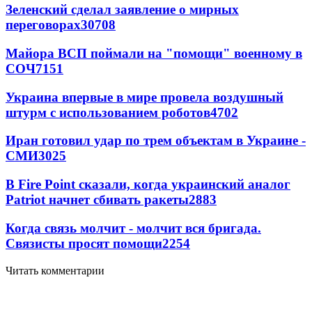
Зеленский сделал заявление о мирных
переговорах
30708
Майора ВСП поймали на "помощи" военному в
СОЧ
7151
Украина впервые в мире провела воздушный
штурм с использованием роботов
4702
Иран готовил удар по трем объектам в Украине -
СМИ
3025
В Fire Point сказали, когда украинский аналог
Patriot начнет сбивать ракеты
2883
Когда связь молчит - молчит вся бригада.
Связисты просят помощи
2254
Читать комментарии