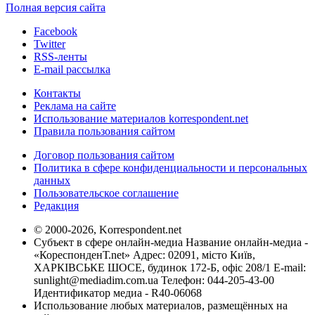
Полная версия сайта
Facebook
Twitter
RSS-ленты
E-mail рассылка
Контакты
Реклама на сайте
Использование материалов korrespondent.net
Правила пользования сайтом
Договор пользования сайтом
Политика в сфере конфиденциальности и персональных
данных
Пользовательское соглашение
Редакция
© 2000-2026, Korrespondent.net
Субъект в сфере онлайн-медиа Название онлайн-медиа -
«КореспонденТ.net» Адрес: 02091, місто Київ,
ХАРКІВСЬКЕ ШОСЕ, будинок 172-Б, офіс 208/1 E-mail:
sunlight@mediadim.com.ua
Телефон: 044-205-43-00
Идентификатор медиа - R40-06068
Использование любых материалов, размещённых на