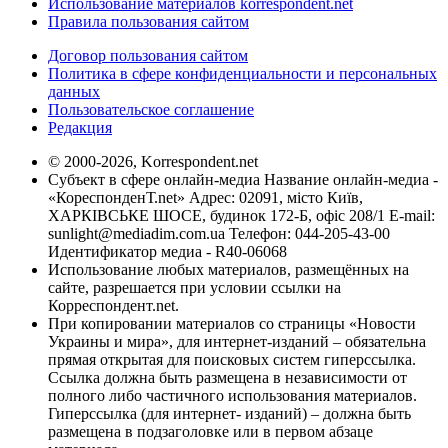
Использование материалов korrespondent.net
Правила пользования сайтом
Договор пользования сайтом
Политика в сфере конфиденциальности и персональных
данных
Пользовательское соглашение
Редакция
© 2000-2026, Korrespondent.net
Субъект в сфере онлайн-медиа Название онлайн-медиа -
«КореспонденТ.net» Адрес: 02091, місто Київ,
ХАРКІВСЬКЕ ШОСЕ, будинок 172-Б, офіс 208/1 E-mail:
sunlight@mediadim.com.ua
Телефон: 044-205-43-00
Идентификатор медиа - R40-06068
Использование любых материалов, размещённых на
сайте, разрешается при условии ссылки на
Корреспондент.net.
При копировании материалов со страницы «Новости
Украины и мира», для интернет-изданий – обязательна
прямая открытая для поисковых систем гиперссылка.
Ссылка должна быть размещена в независимости от
полного либо частичного использования материалов.
Гиперссылка (для интернет- изданий) – должна быть
размещена в подзаголовке или в первом абзаце