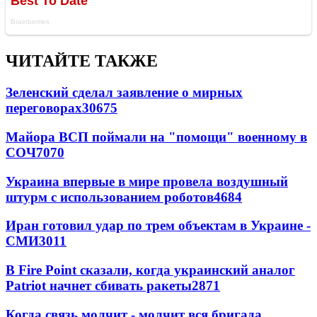
ЧИТАЙТЕ ТАКЖЕ
Зеленский сделал заявление о мирных
переговорах
30675
Майора ВСП поймали на "помощи" военному в
СОЧ
7070
Украина впервые в мире провела воздушный
штурм с использованием роботов
4684
Иран готовил удар по трем объектам в Украине -
СМИ
3011
В Fire Point сказали, когда украинский аналог
Patriot начнет сбивать ракеты
2871
Когда связь молчит - молчит вся бригада.