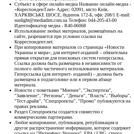
Субъект в сфере онлайн-медиа Название онлайн-медиа -
«КореспонденТ.net» Адрес: 02091, місто Київ,
ХАРКІВСЬКЕ ШОСЕ, будинок 172-Б, офіс 208/1 E-mail:
sunlight@mediadim.com.ua
Телефон: 044-205-43-00
Идентификатор медиа - R40-06068
Использование любых материалов, размещённых на
сайте, разрешается при условии ссылки на
Корреспондент.net.
При копировании материалов со страницы «Новости
Украины и мира», для интернет-изданий – обязательна
прямая открытая для поисковых систем гиперссылка.
Ссылка должна быть размещена в независимости от
полного либо частичного использования материалов.
Гиперссылка (для интернет- изданий) – должна быть
размещена в подзаголовке или в первом абзаце
материала.
Новости с пометками "Мнение", "Экспертиза",
"Заявление", "Регионы", "Деньги", "Власть", "Выборы",
"Тест-драйв", "Спецпроекты", "Промо" публикуются на
правах рекламы.
Раздел Спецпроекты создается совместно с
коммерческими партнерами.
Любое копирование, публикация, републикация и
другое распространение информации, которое содержит
ссылку на "Интерфакс-Украина", EPA / UPG, строго