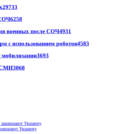
х
29733
 СОЧ
6258
ия военных после СОЧ
4931
рм с использованием роботов
4583
т мобилизации
3693
- СМИ
3068
 защищают Украину