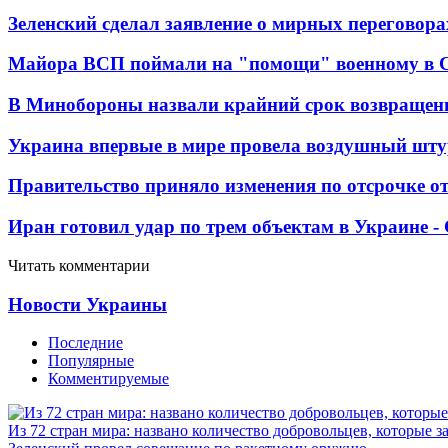
Зеленский сделал заявление о мирных переговора
Майора ВСП поймали на "помощи" военному в
В Минобороны назвали крайний срок возвращен
Украина впервые в мире провела воздушный шту
Правительство приняло изменения по отсрочке о
Иран готовил удар по трем объектам в Украине 
Читать комментарии
Новости Украины
Последние
Популярные
Комментируемые
Из 72 стран мира: названо количество добровольцев, которые