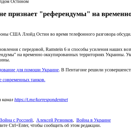
ойдом Остином
 не признает "референдумы" на временн
ны США Ллойд Остин во время телефонного разговора обсудили
овления с передовой, Ramstein 6 и способы усиления наших во
ендумы" на временно оккупированных территориях Украины. Укр
аины.
дование для помощи Украине
. В Пентагоне решили усовершенст
е современных танков.
ш канал
https://t.me/korrespondentnet
Война с Россией
,
Алексей Резников
,
Война в Украине
те Ctrl+Enter, чтобы сообщить об этом редакции.