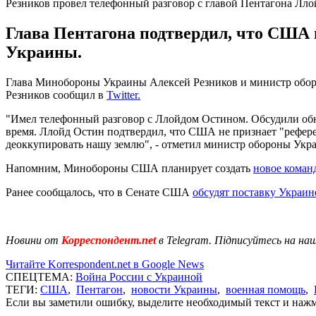
Резников провел телефонный разговор с главой Пентагона Лл
Глава Пентагона подтвердил, что США
Украины.
Глава Минобороны Украины Алексей Резников и министр оборо
Резников сообщил в
Twitter.
"Имел телефонный разговор с Ллойдом Остином. Обсудили обн
время. Ллойд Остин подтвердил, что США не признает "рефер
деоккупировать нашу землю", - отметил министр обороны Укр
Напомним, Минобороны США планирует создать
новое коман
Ранее сообщалось, что в Сенате США
обсудят поставку Украин
Новини от
Корреспондент.net
в Telegram. Підписуйтесь на на
Читайте Korrespondent.net в Google News
СПЕЦТЕМА:
Война России с Украиной
ТЕГИ:
США
,
Пентагон
,
новости Украины
,
военная помощь
,
Если вы заметили ошибку, выделите необходимый текст и нажми