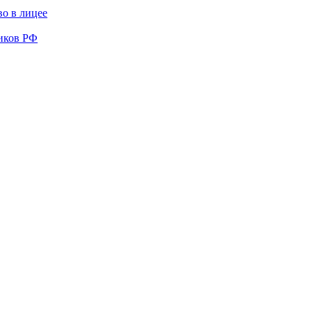
во в лицее
иков РФ