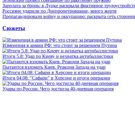
Зеленский провел совещание по ракетному оружию
Зарплата за бронь: в Луцке раскрыли фиктивное трудоустройст
Россияне ударили по Днепропетровщине, много жертв
Пропагандировали войну и оккупацию: раскрыта сеть сторонн
Сюжеты
Изменения в армии РФ: что стоит за решением Путина
Итоги 5.8: Удар по Киеву и нехватка антибаллистики
Пытаются взломать Киев. Реакция Запада на удар
Итоги 04.08: "Сафари" в Херсоне и итоги операции
Удары по России. Чего достигла 40-дневная операция