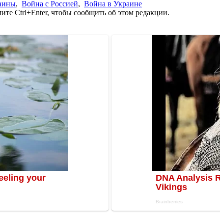
аины
,
Война с Россией
,
Война в Украине
те Ctrl+Enter, чтобы сообщить об этом редакции.