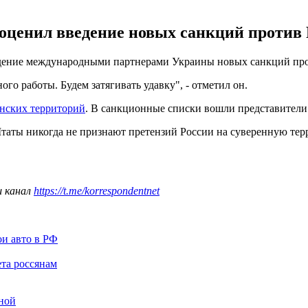
оценил введение новых санкций против 
ение международными партнерами Украины новых санкций про
го работы. Будем затягивать удавку", - отметил он.
инских территорий
. В санкционные списки вошли представители 
таты никогда не признают претензий России на суверенную те
ш канал
https://t.me/korrespondentnet
ои авто в РФ
та россянам
ной