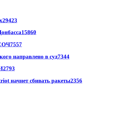
х
29423
Донбасса
15860
 СОЧ
7557
кого направлено в суд
7344
И
2793
triot начнет сбивать ракеты
2356