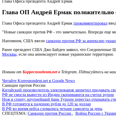
Глава Офиса президента Андрей Ермак
Глава ОП Андрей Ермак положительно 
Глава Офиса президента Андрей Ермак
прокомментировал
введ
"Новые санкции против РФ - это замечательно. Впереди еще мно
Напомним, США ввели
санкции против РФ за аннексию укра
Ранее президент США Джо Байден заявил, что Соединенные Ш
Москвы,
если она аннексирует новые украинские территории.
Новини от
Корреспондент.net
в Telegram. Підписуйтесь на на
Читайте Korrespondent.net в Google News
Санкции против России
Китайский производитель электрокаров запретил продавать св
РФ не смогла вывести из Индии скопившиеся на счетах рупии
Нож в спину: крупнейший банк Турции перестал открывать сче
В РФ готовятся к падению рубля до 120 за доллар
В РФ во время рейса сломались четыре самолета за день
СПЕЦТЕМА:
Санкции против России
,
Война России с Украи