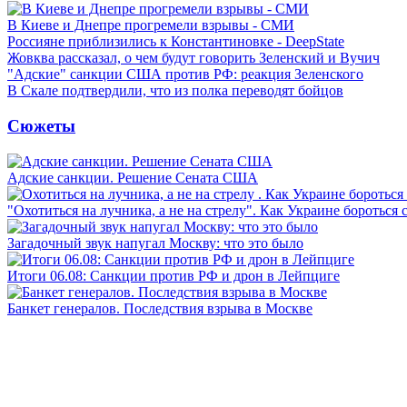
В Киеве и Днепре прогремели взрывы - СМИ
Россияне приблизились к Константиновке - DeepState
Жовква рассказал, о чем будут говорить Зеленский и Вучич
"Адские" санкции США против РФ: реакция Зеленского
В Скале подтвердили, что из полка переводят бойцов
Сюжеты
Адские санкции. Решение Сената США
"Охотиться на лучника, а не на стрелу". Как Украине бороться 
Загадочный звук напугал Москву: что это было
Итоги 06.08: Санкции против РФ и дрон в Лейпциге
Банкет генералов. Последствия взрыва в Москве