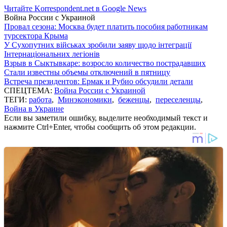
Читайте Korrespondent.net в Google News
Война России с Украиной
Провал сезона: Москва будет платить пособия работникам
турсектора Крыма
У Сухопутних військах зробили заяву щодо інтеграції
Інтернаціональних легіонів
Взрыв в Сыктывкаре: возросло количество пострадавших
Стали известны объемы отключений в пятницу
Встреча президентов: Ермак и Рубио обсудили детали
СПЕЦТЕМА:
Война России с Украиной
ТЕГИ:
работа
,
Минэкономики
,
беженцы
,
переселенцы
,
Война в Украине
Если вы заметили ошибку, выделите необходимый текст и
нажмите Ctrl+Enter, чтобы сообщить об этом редакции.