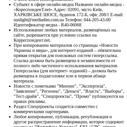
Субъект в сфере онлайн-медиа Название онлайн-медиа -
«КореспонденТ.net» Адрес: 02091, місто Київ,
ХАРКІВСЬКЕ ШОСЕ, будинок 172-Б, офіс 208/1 E-mail:
sunlight@mediadim.com.ua
Телефон: 044-205-43-00
Идентификатор медиа - R40-06068
Использование любых материалов, размещённых на
сайте, разрешается при условии ссылки на
Корреспондент.net.
При копировании материалов со страницы «Новости
Украины и мира», для интернет-изданий – обязательна
прямая открытая для поисковых систем гиперссылка.
Ссылка должна быть размещена в независимости от
полного либо частичного использования материалов.
Гиперссылка (для интернет- изданий) – должна быть
размещена в подзаголовке или в первом абзаце
материала.
Новости с пометками "Мнение", "Экспертиза",
"Заявление", "Регионы", "Деньги", "Власть", "Выборы",
"Тест-драйв", "Спецпроекты", "Промо" публикуются на
правах рекламы.
Раздел Спецпроекты создается совместно с
коммерческими партнерами.
Любое копирование, публикация, републикация и
другое распространение информации, которое содержит
ссылку на "Интерфакс-Украина", EPA / UPG, строго