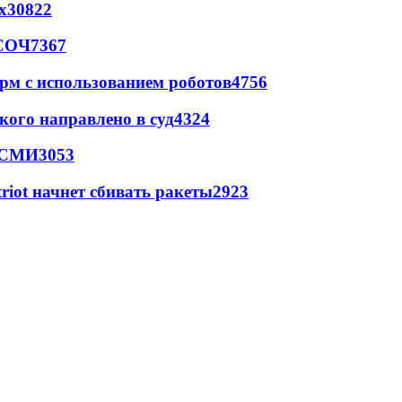
х
30822
 СОЧ
7367
рм с использованием роботов
4756
кого направлено в суд
4324
- СМИ
3053
triot начнет сбивать ракеты
2923