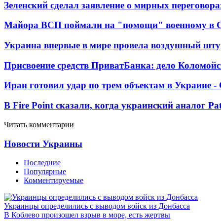
Зеленский сделал заявление о мирных переговора
Майора ВСП поймали на "помощи" военному в
Украина впервые в мире провела воздушный шту
Присвоение средств ПриватБанка: дело Коломойс
Иран готовил удар по трем объектам в Украине 
В Fire Point сказали, когда украинский аналог Pa
Читать комментарии
Новости Украины
Последние
Популярные
Комментируемые
Украинцы определились с выводом войск из Донбасса
В Коблево произошел взрыв в море, есть жертвы