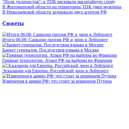
"Полк уклонистов": в ТЦК раскрыли масштабную схему
В Житомирской области на территории ТЦК умер мужчина
В Николаевской области задержали двух агентов РФ
Сюжеты
Итоги 06.08: Санкции против РФ и дрон в Лейпциге
Банкет генералов. Последствия взрыва в Москве
Грязные технологии. Атаки РФ на выборы во Франции
Эскалация для Европы. Российский дрон в Лейпциге
Изменения в армии РФ: что стоит за решением Путина