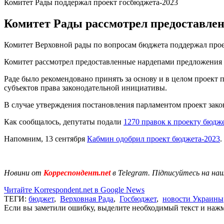
Комитет Рады поддержал проект госбюджета-2023
Комитет Рады рассмотрел предоставле
Комитет Верховной рады по вопросам бюджета поддержал прое
Комитет рассмотрел предоставленные нардепами предложения 
Раде было рекомендовано принять за основу и в целом проект
субъектов права законодательной инициативы.
В случае утверждения постановления парламентом проект закон
Как сообщалось, депутаты подали
1270 правок к проекту бюдж
Напомним, 13 сентября
Кабмин одобрил проект бюджета-2023
.
Новини от
Корреспондент.net
в Telegram. Підписуйтесь на на
Читайте Korrespondent.net в Google News
ТЕГИ:
бюджет
,
Верховная Рада
,
Госбюджет
,
новости Украины
Если вы заметили ошибку, выделите необходимый текст и нажми