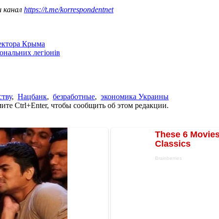
ш канал
https://t.me/korrespondentnet
сектора Крыма
іональних легіонів
ству
,
Нацбанк
,
безработные
,
экономика Украины
те Ctrl+Enter, чтобы сообщить об этом редакции.