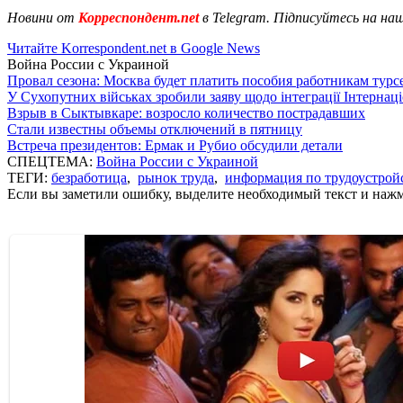
Новини от
Корреспондент.net
в Telegram. Підписуйтесь на на
Читайте Korrespondent.net в Google News
Война России с Украиной
Провал сезона: Москва будет платить пособия работникам тур
У Сухопутних військах зробили заяву щодо інтеграції Інтернац
Взрыв в Сыктывкаре: возросло количество пострадавших
Стали известны объемы отключений в пятницу
Встреча президентов: Ермак и Рубио обсудили детали
СПЕЦТЕМА:
Война России с Украиной
ТЕГИ:
безработица
,
рынок труда
,
информация по трудоустрой
Если вы заметили ошибку, выделите необходимый текст и нажми