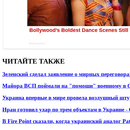
ЧИТАЙТЕ ТАКЖЕ
Зеленский сделал заявление о мирных переговора
Майора ВСП поймали на "помощи" военному в
Украина впервые в мире провела воздушный шту
Иран готовил удар по трем объектам в Украине 
В Fire Point сказали, когда украинский аналог Pa