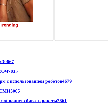
х
30667
 СОЧ
7035
рм с использованием роботов
4679
- СМИ
3005
triot начнет сбивать ракеты
2861