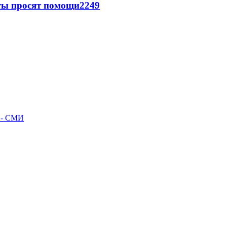
сты просят помощи
2249
л - СМИ