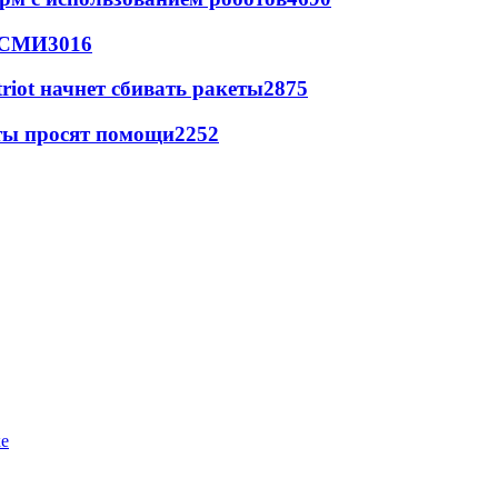
- СМИ
3016
triot начнет сбивать ракеты
2875
сты просят помощи
2252
ке