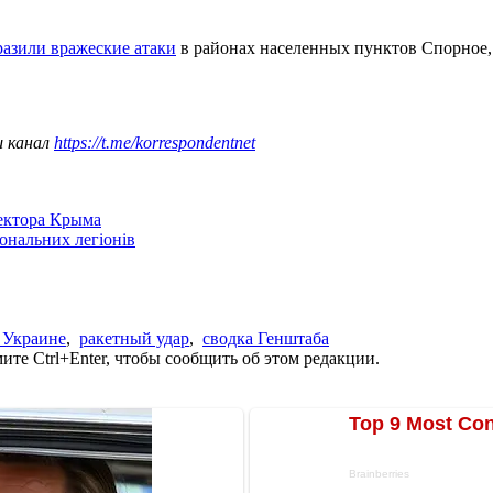
разили вражеские атаки
в районах населенных пунктов Спорное, 
ш канал
https://t.me/korrespondentnet
сектора Крыма
іональних легіонів
 Украине
,
ракетный удар
,
сводка Генштаба
те Ctrl+Enter, чтобы сообщить об этом редакции.