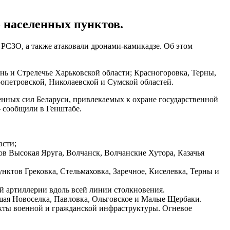
5 населенных пунктов.
 РСЗО, а также атаковали дронами-камикадзе. Об этом
нь и Стрелечье Харьковской области; Красногоровка, Терны,
опетровской, Николаевской и Сумской областей.
нных сил Беларуси, привлекаемых к охране государственной
- сообщили в Генштабе.
асти;
ов Высокая Яруга, Волчанск, Волчанские Хутора, Казачья
нктов Грековка, Стельмаховка, Заречное, Киселевка, Терны и
й артиллерии вдоль всей линии столкновения.
шая Новоселка, Павловка, Ольговское и Малые Щербаки.
кты военной и гражданской инфраструктуры. Огневое