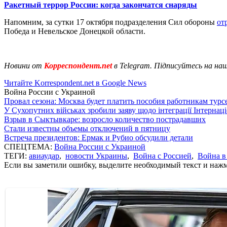
Ракетный террор России: когда закончатся снаряды
Напомним, за сутки 17 октября подразделения Сил обороны
от
Победа и Невельское Донецкой области.
Новини от
Корреспондент.net
в Telegram. Підписуйтесь на на
Читайте Korrespondent.net в Google News
Война России с Украиной
Провал сезона: Москва будет платить пособия работникам тур
У Сухопутних військах зробили заяву щодо інтеграції Інтернац
Взрыв в Сыктывкаре: возросло количество пострадавших
Стали известны объемы отключений в пятницу
Встреча президентов: Ермак и Рубио обсудили детали
СПЕЦТЕМА:
Война России с Украиной
ТЕГИ:
авиаудар
,
новости Украины
,
Война с Россией
,
Война в
Если вы заметили ошибку, выделите необходимый текст и нажми