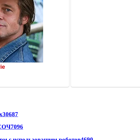
х
30687
 СОЧ
7096
рм с использованием роботов
4690