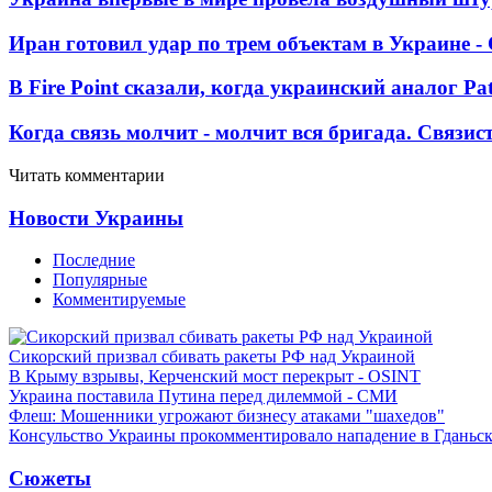
Иран готовил удар по трем объектам в Украине 
В Fire Point сказали, когда украинский аналог Pa
Когда связь молчит - молчит вся бригада. Связи
Читать комментарии
Новости Украины
Последние
Популярные
Комментируемые
Сикорский призвал сбивать ракеты РФ над Украиной
В Крыму взрывы, Керченский мост перекрыт - OSINT
Украина поставила Путина перед дилеммой - СМИ
Флеш: Мошенники угрожают бизнесу атаками "шахедов"
Консульство Украины прокомментировало нападение в Гданьс
Сюжеты