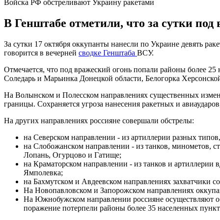
Войска РФ обстреливают Украину ракетами
В Генштабе отметили, что за сутки под
За сутки 17 октября оккупанты нанесли по Украине девять рак
говорится в вечерней
сводке Генштаба
ВСУ.
Отмечается, что под вражеский огонь попали районы более 25 
Соледарь и Марьинка Донецкой области, Белогорка Херсонской
На Волынском и Полесском направлениях существенных измене
границы. Сохраняется угроза нанесения ракетных и авиаударов
На других направлениях россияне совершали обстрелы:
на Северском направлении - из артиллерии разных типов
на Слобожанском направлении - из танков, минометов, с
Лопань, Огурцово и Гатище;
на Краматорском направлении - из танков и артиллерии в
Ямполевка;
на Бахмутском и Авдеевском направлениях захватчики со
На Новопавловском и Запорожском направлениях оккупан
На Южнобужском направлении россияне осуществляют об
поражение потерпели районы более 35 населенных пункт