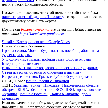
нет и в части Николаевской области.
Позже стало известно, что этой ночью российские войска
нанесли ракетный удар по Николаеву
, который пришелся по
двухэтажному дому. Есть жертва.
Новини от
Корреспондент.net
в Telegram. Підписуйтесь на
наш канал
https://t.me/korrespondentnet
Читайте Korrespondent.net в Google News
Война России с Украиной
Провал сезона: Москва будет платить пособия работникам
турсектора Крыма
У Сухопутних військах зробили заяву щодо інтеграції
Інтернаціональних легіонів
Взрыв в Сыктывкаре: возросло количество пострадавших
Стали известны объемы отключений в пятницу
Встреча президентов: Ермак и Рубио обсудили детали
СПЕЦТЕМА:
Война России с Украиной
ТЕГИ:
Украина
,
война
,
Николаев
,
Николаевская область
,
обстрел
,
БПЛА
,
беспилотник
,
ВСУ
,
ПВО
,
дрон
,
новости
Украины
,
Война с Россией
,
Война в Украине
,
дрон-
камикадзе
Если вы заметили ошибку, выделите необходимый текст и
нажмите Ctrl+Enter, чтобы сообщить об этом редакции.