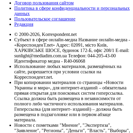
Договор пользования сайтом
Политика в сфере конфиденциальности и персональных
данных
Пользовательское соглашение
Редакция
© 2000-2026, Korrespondent.net
Субъект в сфере онлайн-медиа Название онлайн-медиа -
«КореспонденТ.net» Адрес: 02091, місто Київ,
ХАРКІВСЬКЕ ШОСЕ, будинок 172-Б, офіс 208/1 E-mail:
sunlight@mediadim.com.ua
Телефон: 044-205-43-00
Идентификатор медиа - R40-06068
Использование любых материалов, размещённых на
сайте, разрешается при условии ссылки на
Корреспондент.net.
При копировании материалов со страницы «Новости
Украины и мира», для интернет-изданий – обязательна
прямая открытая для поисковых систем гиперссылка.
Ссылка должна быть размещена в независимости от
полного либо частичного использования материалов.
Гиперссылка (для интернет- изданий) – должна быть
размещена в подзаголовке или в первом абзаце
материала.
Новости с пометками "Мнение", "Экспертиза",
"Заявление", "Регионы", "Деньги", "Власть", "Выборы",