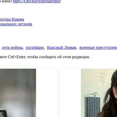
ш канал
https://t.me/korrespondentnet
сектора Крыма
іональних легіонів
,
дети войны
,
погибшие
,
Красный Лиман
,
военные преступлен
те Ctrl+Enter, чтобы сообщить об этом редакции.