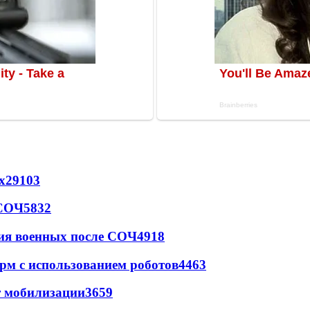
х
29103
 СОЧ
5832
ия военных после СОЧ
4918
рм с использованием роботов
4463
т мобилизации
3659