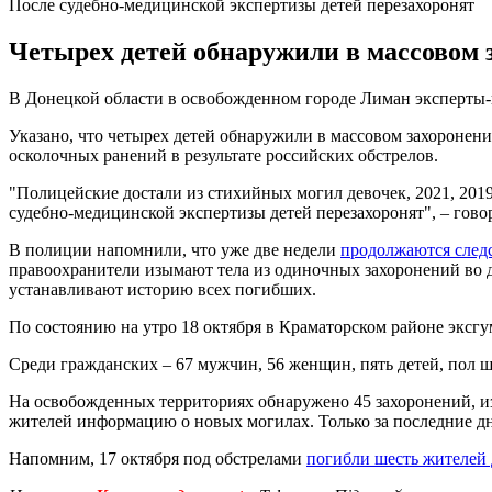
После судебно-медицинской экспертизы детей перезахоронят
Четырех детей обнаружили в массовом з
В Донецкой области в освобожденном городе Лиман эксперты
Указано, что четырех детей обнаружили в массовом захоронени
осколочных ранений в результате российских обстрелов.
"Полицейские достали из стихийных могил девочек, 2021, 2019
судебно-медицинской экспертизы детей перезахоронят", – гово
В полиции напомнили, что уже две недели
продолжаются след
правоохранители изымают тела из одиночных захоронений во 
устанавливают историю всех погибших.
По состоянию на утро 18 октября в Краматорском районе эксг
Среди гражданских – 67 мужчин, 56 женщин, пять детей, пол
На освобожденных территориях обнаружено 45 захоронений, из 
жителей информацию о новых могилах. Только за последние дни
Напомним, 17 октября под обстрелами
погибли шесть жителей