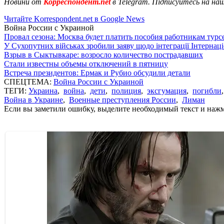
Новини от
Корреспондент.net
в Telegram. Підписуйтесь на на
Читайте Korrespondent.net в Google News
Война России с Украиной
Провал сезона: Москва будет платить пособия работникам тур
У Сухопутних військах зробили заяву щодо інтеграції Інтернац
Взрыв в Сыктывкаре: возросло количество пострадавших
Стали известны объемы отключений в пятницу
Встреча президентов: Ермак и Рубио обсудили детали
СПЕЦТЕМА:
Война России с Украиной
ТЕГИ:
Украина
,
война
,
дети
,
полиция
,
эксгумация
,
погибли
Война в Украине
,
Военные преступления России
,
Лиман
Если вы заметили ошибку, выделите необходимый текст и нажми