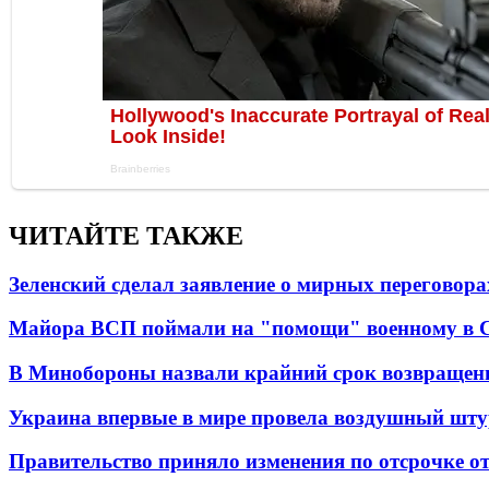
ЧИТАЙТЕ ТАКЖЕ
Зеленский сделал заявление о мирных переговора
Майора ВСП поймали на "помощи" военному в
В Минобороны назвали крайний срок возвращен
Украина впервые в мире провела воздушный шту
Правительство приняло изменения по отсрочке о