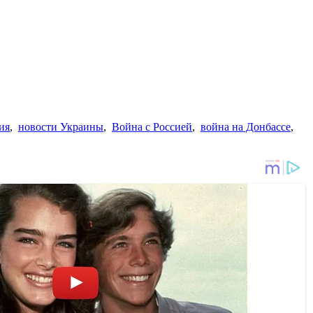
ия
,
новости Украины
,
Война с Россией
,
война на Донбассе
,