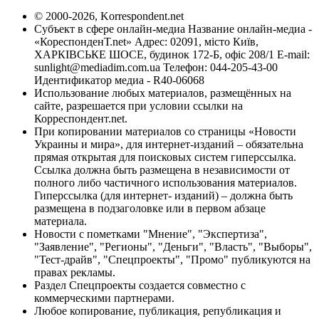
© 2000-2026, Korrespondent.net
Субъект в сфере онлайн-медиа Название онлайн-медиа -
«КореспонденТ.net» Адрес: 02091, місто Київ,
ХАРКІВСЬКЕ ШОСЕ, будинок 172-Б, офіс 208/1 E-mail:
sunlight@mediadim.com.ua
Телефон: 044-205-43-00
Идентификатор медиа - R40-06068
Использование любых материалов, размещённых на
сайте, разрешается при условии ссылки на
Корреспондент.net.
При копировании материалов со страницы «Новости
Украины и мира», для интернет-изданий – обязательна
прямая открытая для поисковых систем гиперссылка.
Ссылка должна быть размещена в независимости от
полного либо частичного использования материалов.
Гиперссылка (для интернет- изданий) – должна быть
размещена в подзаголовке или в первом абзаце
материала.
Новости с пометками "Мнение", "Экспертиза",
"Заявление", "Регионы", "Деньги", "Власть", "Выборы",
"Тест-драйв", "Спецпроекты", "Промо" публикуются на
правах рекламы.
Раздел Спецпроекты создается совместно с
коммерческими партнерами.
Любое копирование, публикация, републикация и