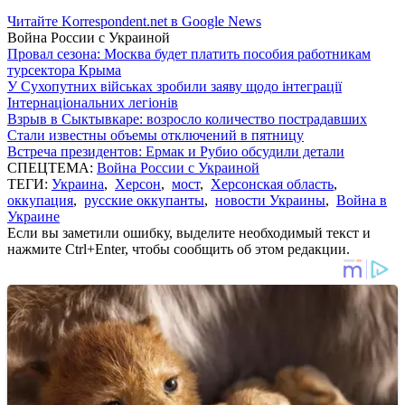
Читайте Korrespondent.net в Google News
Война России с Украиной
Провал сезона: Москва будет платить пособия работникам
турсектора Крыма
У Сухопутних військах зробили заяву щодо інтеграції
Інтернаціональних легіонів
Взрыв в Сыктывкаре: возросло количество пострадавших
Стали известны объемы отключений в пятницу
Встреча президентов: Ермак и Рубио обсудили детали
СПЕЦТЕМА:
Война России с Украиной
ТЕГИ:
Украина
,
Херсон
,
мост
,
Херсонская область
,
оккупация
,
русские оккупанты
,
новости Украины
,
Война в
Украине
Если вы заметили ошибку, выделите необходимый текст и
нажмите Ctrl+Enter, чтобы сообщить об этом редакции.