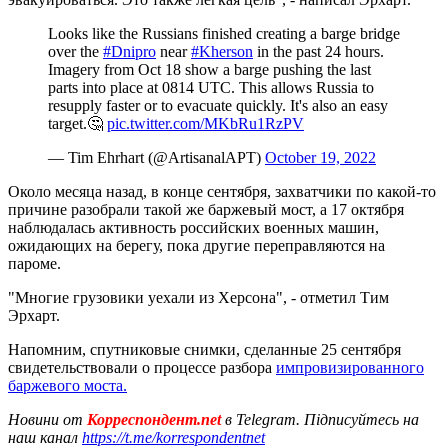
Looks like the Russians finished creating a barge bridge
over the
#Dnipro
near
#Kherson
in the past 24 hours.
Imagery from Oct 18 show a barge pushing the last
parts into place at 0814 UTC. This allows Russia to
resupply faster or to evacuate quickly. It's also an easy
target.🤔
pic.twitter.com/MKbRu1RzPV
— Tim Ehrhart (@ArtisanalAPT)
October 19, 2022
Около месяца назад, в конце сентября, захватчики по какой-то
причине разобрали такой же баржевый мост, а 17 октября
наблюдалась активность российских военных машин,
ожидающих на берегу, пока другие переправляются на
пароме.
"Многие грузовики уехали из Херсона", - отметил Тим
Эрхарт.
Напомним, спутниковые снимки, сделанные 25 сентября
свидетельствовали о процессе разбора
импровизированного
баржевого моста.
Новини от
Корреспондент.net
в Telegram. Підписуйтесь на
наш канал
https://t.me/korrespondentnet