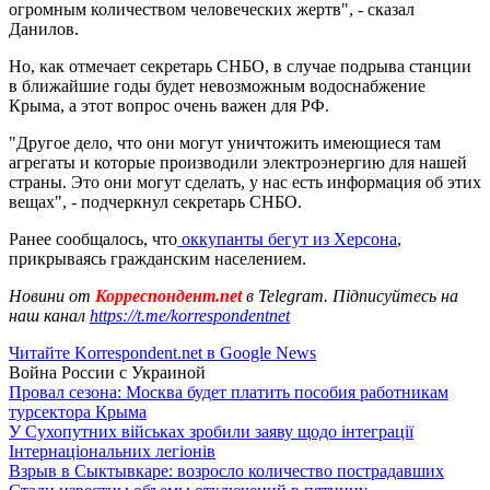
огромным количеством человеческих жертв", - сказал
Данилов.
Но, как отмечает секретарь СНБО, в случае подрыва станции
в ближайшие годы будет невозможным водоснабжение
Крыма, а этот вопрос очень важен для РФ.
"Другое дело, что они могут уничтожить имеющиеся там
агрегаты и которые производили электроэнергию для нашей
страны. Это они могут сделать, у нас есть информация об этих
вещах", - подчеркнул секретарь СНБО.
Ранее сообщалось, что
оккупанты бегут из Херсона
,
прикрываясь гражданским населением.
Новини от
Корреспондент.net
в Telegram. Підписуйтесь на
наш канал
https://t.me/korrespondentnet
Читайте Korrespondent.net в Google News
Война России с Украиной
Провал сезона: Москва будет платить пособия работникам
турсектора Крыма
У Сухопутних військах зробили заяву щодо інтеграції
Інтернаціональних легіонів
Взрыв в Сыктывкаре: возросло количество пострадавших