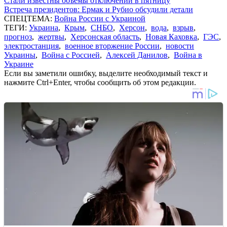
Стали известны объемы отключений в пятницу
Встреча президентов: Ермак и Рубио обсудили детали
СПЕЦТЕМА:
Война России с Украиной
ТЕГИ:
Украина
,
Крым
,
СНБО
,
Херсон
,
вода
,
взрыв
,
прогноз
,
жертвы
,
Херсонская область
,
Новая Каховка
,
ГЭС
,
электростанция
,
военное вторжение России
,
новости
Украины
,
Война с Россией
,
Алексей Данилов
,
Война в
Украине
Если вы заметили ошибку, выделите необходимый текст и
нажмите Ctrl+Enter, чтобы сообщить об этом редакции.