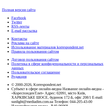
Полная версия сайта
Facebook
Twitter
RSS-ленты
E-mail рассылка
Контакты
Реклама на сайте
Использование материалов korrespondent.net
Правила пользования сайтом
Договор пользования сайтом
Политика в сфере конфиденциальности и персональных
данных
Пользовательское соглашение
Редакция
© 2000-2026, Korrespondent.net
Субъект в сфере онлайн-медиа Название онлайн-медиа -
«КореспонденТ.net» Адрес: 02091, місто Київ,
ХАРКІВСЬКЕ ШОСЕ, будинок 172-Б, офіс 208/1 E-mail:
sunlight@mediadim.com.ua
Телефон: 044-205-43-00
Идентификатор медиа - R40-06068