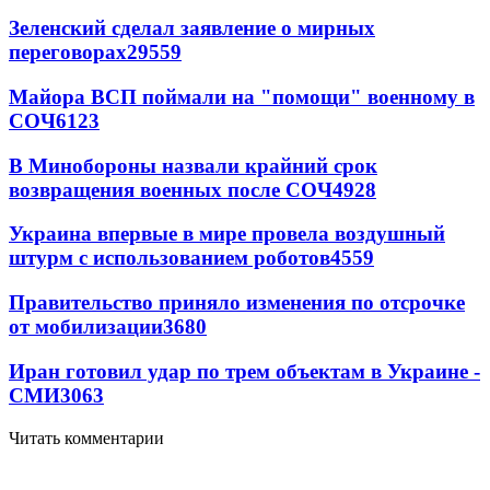
Зеленский сделал заявление о мирных
переговорах
29559
Майора ВСП поймали на "помощи" военному в
СОЧ
6123
В Минобороны назвали крайний срок
возвращения военных после СОЧ
4928
Украина впервые в мире провела воздушный
штурм с использованием роботов
4559
Правительство приняло изменения по отсрочке
от мобилизации
3680
Иран готовил удар по трем объектам в Украине -
СМИ
3063
Читать комментарии