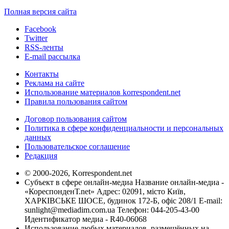
Полная версия сайта
Facebook
Twitter
RSS-ленты
E-mail рассылка
Контакты
Реклама на сайте
Использование материалов korrespondent.net
Правила пользования сайтом
Договор пользования сайтом
Политика в сфере конфиденциальности и персональных
данных
Пользовательское соглашение
Редакция
© 2000-2026, Korrespondent.net
Субъект в сфере онлайн-медиа Название онлайн-медиа -
«КореспонденТ.net» Адрес: 02091, місто Київ,
ХАРКІВСЬКЕ ШОСЕ, будинок 172-Б, офіс 208/1 E-mail:
sunlight@mediadim.com.ua
Телефон: 044-205-43-00
Идентификатор медиа - R40-06068
Использование любых материалов, размещённых на