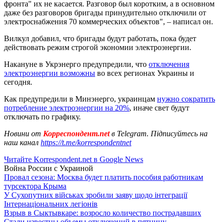
фронта" их не касается. Разговор был коротким, а в основном
даже без разговоров бригады принудительно отключили от
электроснабжения 70 коммерческих объектов", – написал он.
Вилкул добавил, что бригады будут работать, пока будет
действовать режим строгой экономии электроэнергии.
Накануне в Укрэнерго предупредили, что
отключения
электроэнергии возможны
во всех регионах Украины и
сегодня.
Как предупредили в Минэнерго, украинцам
нужно сократить
потребление электроэнергии на 20%
, иначе свет будут
отключать по графику.
Новини от
Корреспондент.net
в Telegram. Підписуйтесь на
наш канал
https://t.me/korrespondentnet
Читайте Korrespondent.net в Google News
Война России с Украиной
Провал сезона: Москва будет платить пособия работникам
турсектора Крыма
У Сухопутних військах зробили заяву щодо інтеграції
Інтернаціональних легіонів
Взрыв в Сыктывкаре: возросло количество пострадавших
Стали известны объемы отключений в пятницу