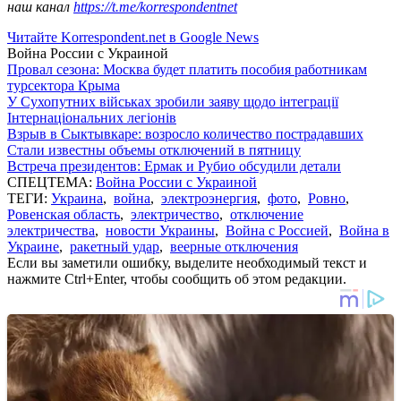
наш канал
https://t.me/korrespondentnet
Читайте Korrespondent.net в Google News
Война России с Украиной
Провал сезона: Москва будет платить пособия работникам
турсектора Крыма
У Сухопутних військах зробили заяву щодо інтеграції
Інтернаціональних легіонів
Взрыв в Сыктывкаре: возросло количество пострадавших
Стали известны объемы отключений в пятницу
Встреча президентов: Ермак и Рубио обсудили детали
СПЕЦТЕМА:
Война России с Украиной
ТЕГИ:
Украина
,
война
,
электроэнергия
,
фото
,
Ровно
,
Ровенская область
,
электричество
,
отключение
электричества
,
новости Украины
,
Война с Россией
,
Война в
Украине
,
ракетный удар
,
веерные отключения
Если вы заметили ошибку, выделите необходимый текст и
нажмите Ctrl+Enter, чтобы сообщить об этом редакции.