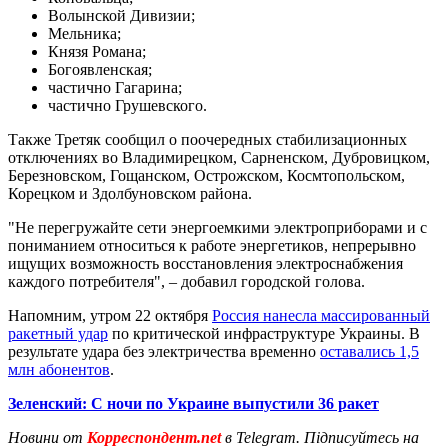
Волынской Дивизии;
Мельника;
Князя Романа;
Богоявленская;
частично Гагарина;
частично Грушевского.
Также Третяк сообщил о поочередных стабилизационных
отключениях во Владимирецком, Сарненском, Дубровицком,
Березновском, Гощанском, Острожском, Космтопольском,
Корецком и Здолбуновском района.
"Не перегружайте сети энергоемкими электроприборами и с
пониманием относиться к работе энергетиков, непрерывно
ищущих возможность восстановления электроснабжения
каждого потребителя", – добавил городской голова.
Напомним, утром 22 октября
Россия нанесла массированный
ракетный удар
по критической инфраструктуре Украины. В
результате удара без электричества временно
оставались 1,5
млн абонентов
.
Зеленский: С ночи по Украине выпустили 36 ракет
Новини от
Корреспондент.net
в Telegram. Підписуйтесь на