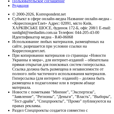
Пользовательское соглашение
Редакция
© 2000-2026, Korrespondent.net
Субъект в сфере онлайн-медиа Название онлайн-медиа -
«КореспонденТ.net» Адрес: 02091, місто Київ,
ХАРКІВСЬКЕ ШОСЕ, будинок 172-Б, офіс 208/1 E-mail:
sunlight@mediadim.com.ua
Телефон: 044-205-43-00
Идентификатор медиа - R40-06068
Использование любых материалов, размещённых на
сайте, разрешается при условии ссылки на
Корреспондент.net.
При копировании материалов со страницы «Новости
Украины и мира», для интернет-изданий – обязательна
прямая открытая для поисковых систем гиперссылка.
Ссылка должна быть размещена в независимости от
полного либо частичного использования материалов.
Гиперссылка (для интернет- изданий) – должна быть
размещена в подзаголовке или в первом абзаце
материала.
Новости с пометками "Мнение", "Экспертиза",
"Заявление", "Регионы", "Деньги", "Власть", "Выборы",
"Тест-драйв", "Спецпроекты", "Промо" публикуются на
правах рекламы.
Раздел Спецпроекты создается совместно с