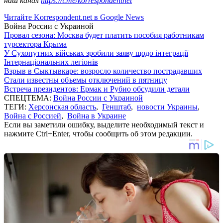
наш канал
https://t.me/korrespondentnet
Читайте Korrespondent.net в Google News
Война России с Украиной
Провал сезона: Москва будет платить пособия работникам
турсектора Крыма
У Сухопутних військах зробили заяву щодо інтеграції
Інтернаціональних легіонів
Взрыв в Сыктывкаре: возросло количество пострадавших
Стали известны объемы отключений в пятницу
Встреча президентов: Ермак и Рубио обсудили детали
СПЕЦТЕМА:
Война России с Украиной
ТЕГИ:
Херсонская область
,
Генштаб
,
новости Украины
,
Война с Россией
,
Война в Украине
Если вы заметили ошибку, выделите необходимый текст и
нажмите Ctrl+Enter, чтобы сообщить об этом редакции.