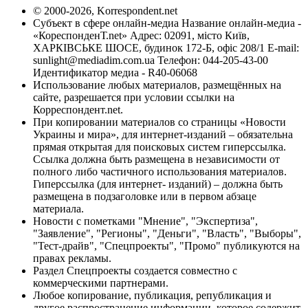
© 2000-2026, Korrespondent.net
Субъект в сфере онлайн-медиа Название онлайн-медиа -
«КореспонденТ.net» Адрес: 02091, місто Київ,
ХАРКІВСЬКЕ ШОСЕ, будинок 172-Б, офіс 208/1 E-mail:
sunlight@mediadim.com.ua
Телефон: 044-205-43-00
Идентификатор медиа - R40-06068
Использование любых материалов, размещённых на
сайте, разрешается при условии ссылки на
Корреспондент.net.
При копировании материалов со страницы «Новости
Украины и мира», для интернет-изданий – обязательна
прямая открытая для поисковых систем гиперссылка.
Ссылка должна быть размещена в независимости от
полного либо частичного использования материалов.
Гиперссылка (для интернет- изданий) – должна быть
размещена в подзаголовке или в первом абзаце
материала.
Новости с пометками "Мнение", "Экспертиза",
"Заявление", "Регионы", "Деньги", "Власть", "Выборы",
"Тест-драйв", "Спецпроекты", "Промо" публикуются на
правах рекламы.
Раздел Спецпроекты создается совместно с
коммерческими партнерами.
Любое копирование, публикация, републикация и
другое распространение информации, которое содержит