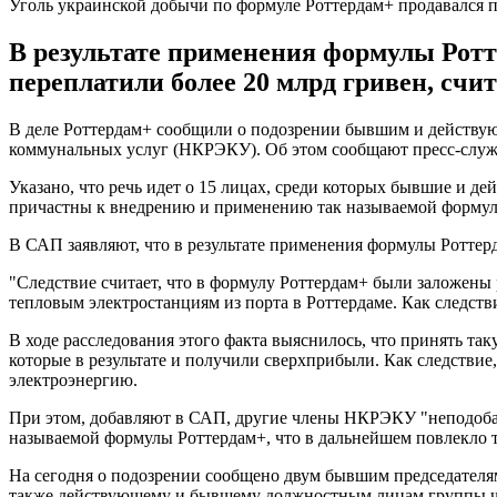
Уголь украинской добычи по формуле Роттердам+ продавался 
В результате применения формулы Ротте
переплатили более 20 млрд гривен, сч
В деле Роттердам+ сообщили о подозрении бывшим и действу
коммунальных услуг (НКРЭКУ). Об этом сообщают пресс-слу
Указано, что речь идет о 15 лицах, среди которых бывшие 
причастны к внедрению и применению так называемой формул
В САП заявляют, что в результате применения формулы Роттерд
"Следствие считает, что в формулу Роттердам+ были заложены 
тепловым электростанциям из порта в Роттердаме. Как следстви
В ходе расследования этого факта выяснилось, что принять 
которые в результате и получили сверхприбыли. Как следствие,
электроэнергию.
При этом, добавляют в САП, другие члены НКРЭКУ "неподобаю
называемой формулы Роттердам+, что в дальнейшем повлекло 
На сегодня о подозрении сообщено двум бывшим председател
также действующему и бывшему должностным лицам группы 