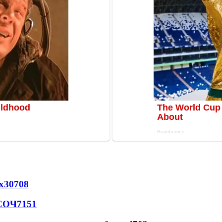
х
30708
 СОЧ
7151