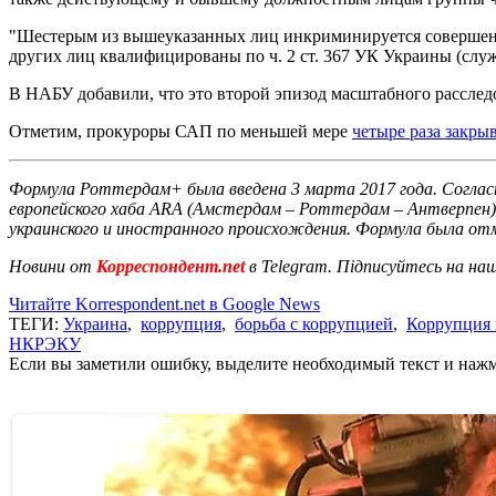
"Шестерым из вышеуказанных лиц инкриминируется совершение
других лиц квалифицированы по ч. 2 ст. 367 УК Украины (слу
В НАБУ добавили, что это второй эпизод масштабного расследо
Отметим, прокуроры САП по меньшей мере
четыре раза закры
Формула Роттердам+ была введена 3 марта 2017 года. Согласн
европейского хаба ARA (Амстердам – ​​Роттердам – ​​Антверпен
украинского и иностранного происхождения. Формула была отм
Новини от
Корреспондент.net
в Telegram. Підписуйтесь на на
Читайте Korrespondent.net в Google News
ТЕГИ:
Украина
,
коррупция
,
борьба с коррупцией
,
Коррупция 
НКРЭКУ
Если вы заметили ошибку, выделите необходимый текст и нажми