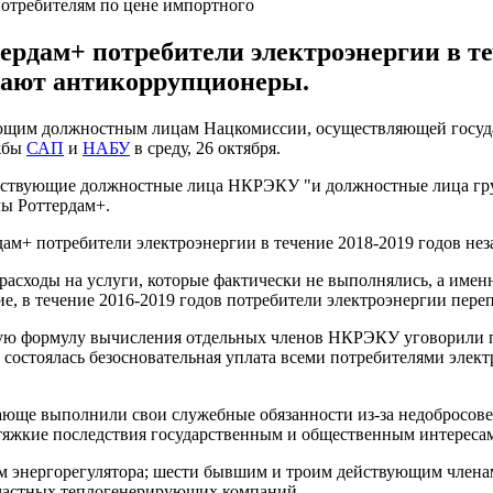
потребителям по цене импортного
рдам+ потребители электроэнергии в теч
итают антикоррупционеры.
ющим должностным лицам Нацкомиссии, осуществляющей государ
жбы
САП
и
НАБУ
в среду, 26 октября.
и действующие должностные лица НКРЭКУ "и должностные лица г
ы Роттердам+.
ам+ потребители электроэнергии в течение 2018-2019 годов нез
расходы на услуги, которые фактически не выполнялись, а имен
е, в течение 2016-2019 годов потребители электроэнергии переп
такую формулу вычисления отдельных членов НКРЭКУ уговорили
 состоялась безосновательная уплата всеми потребителями элект
ще выполнили свои служебные обязанности из-за недобросовес
тяжкие последствия государственным и общественным интересам
ям энергорегулятора; шести бывшим и троим действующим член
частных теплогенерирующих компаний.