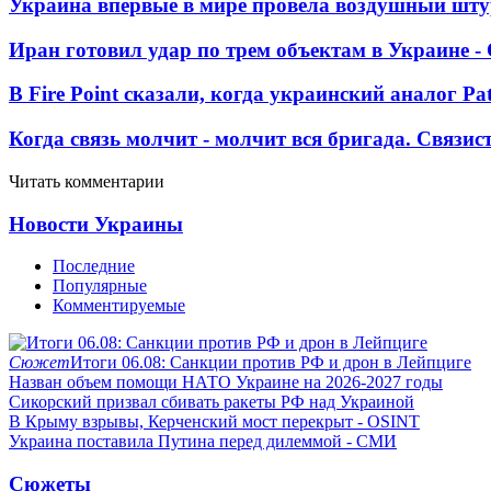
Украина впервые в мире провела воздушный шту
Иран готовил удар по трем объектам в Украине 
В Fire Point сказали, когда украинский аналог Pa
Когда связь молчит - молчит вся бригада. Связи
Читать комментарии
Новости Украины
Последние
Популярные
Комментируемые
Сюжет
Итоги 06.08: Санкции против РФ и дрон в Лейпциге
Назван объем помощи НАТО Украине на 2026-2027 годы
Сикорский призвал сбивать ракеты РФ над Украиной
В Крыму взрывы, Керченский мост перекрыт - OSINT
Украина поставила Путина перед дилеммой - СМИ
Сюжеты