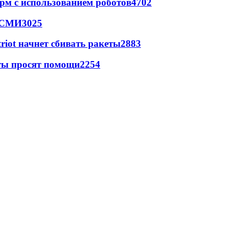
рм с использованием роботов
4702
- СМИ
3025
triot начнет сбивать ракеты
2883
сты просят помощи
2254