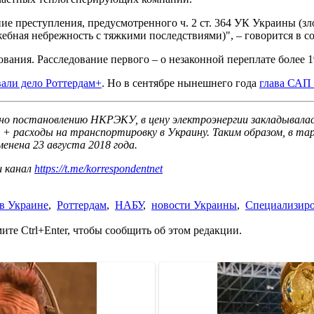
 преступления, предусмотренного ч. 2 ст. 364 УК Украины (зл
жебная небрежность с тяжкими последствиями)", – говорится в с
вания. Расследование первого – о незаконной переплате более 1
вали дело Роттердам+
. Но в сентябре нынешнего года
глава САП 
о постановлению НКРЭКУ, в цену электроэнергии закладывалась
) + расходы на транспортировку в Украину. Таким образом, в та
енена 23 августа 2018 года.
ш канал
https://t.me/korrespondentnet
в Украине
,
Роттердам
,
НАБУ
,
новости Украины
,
Специализиро
те Ctrl+Enter, чтобы сообщить об этом редакции.