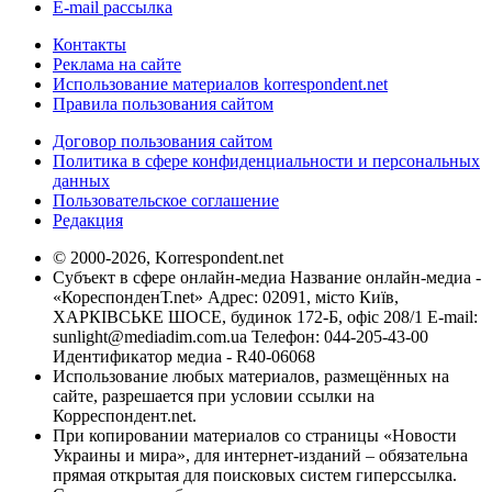
E-mail рассылка
Контакты
Реклама на сайте
Использование материалов korrespondent.net
Правила пользования сайтом
Договор пользования сайтом
Политика в сфере конфиденциальности и персональных
данных
Пользовательское соглашение
Редакция
© 2000-2026, Korrespondent.net
Субъект в сфере онлайн-медиа Название онлайн-медиа -
«КореспонденТ.net» Адрес: 02091, місто Київ,
ХАРКІВСЬКЕ ШОСЕ, будинок 172-Б, офіс 208/1 E-mail:
sunlight@mediadim.com.ua
Телефон: 044-205-43-00
Идентификатор медиа - R40-06068
Использование любых материалов, размещённых на
сайте, разрешается при условии ссылки на
Корреспондент.net.
При копировании материалов со страницы «Новости
Украины и мира», для интернет-изданий – обязательна
прямая открытая для поисковых систем гиперссылка.