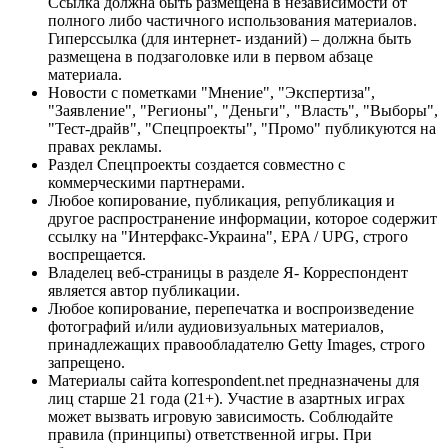
Ссылка должна быть размещена в независимости от
полного либо частичного использования материалов.
Гиперссылка (для интернет- изданий) – должна быть
размещена в подзаголовке или в первом абзаце
материала.
Новости с пометками "Мнение", "Экспертиза",
"Заявление", "Регионы", "Деньги", "Власть", "Выборы",
"Тест-драйв", "Спецпроекты", "Промо" публикуются на
правах рекламы.
Раздел Спецпроекты создается совместно с
коммерческими партнерами.
Любое копирование, публикация, републикация и
другое распространение информации, которое содержит
ссылку на "Интерфакс-Украина", EPA / UPG, строго
воспрещается.
Владелец веб-страницы в разделе Я- Корреспондент
является автор публикации.
Любое копирование, перепечатка и воспроизведение
фотографий и/или аудиовизуальных материалов,
принадлежащих правообладателю Getty Images, строго
запрещено.
Материалы сайта korrespondent.net предназначены для
лиц старше 21 года (21+). Участие в азартных играх
может вызвать игровую зависимость. Соблюдайте
правила (принципы) ответственной игры. При