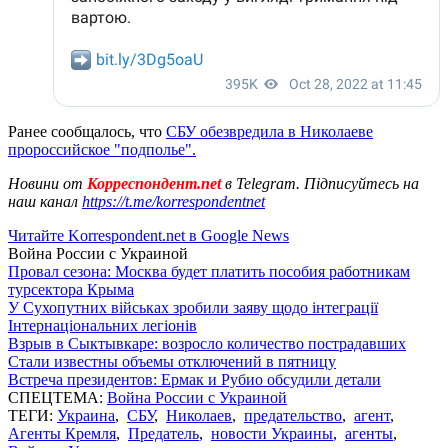
Ранее сообщалось, что
СБУ обезвредила в Николаеве
пророссийское "подполье".
Новини от
Корреспондент.net
в Telegram. Підписуйтесь на
наш канал
https://t.me/korrespondentnet
Читайте Korrespondent.net в Google News
Война России с Украиной
Провал сезона: Москва будет платить пособия работникам
турсектора Крыма
У Сухопутних військах зробили заяву щодо інтеграції
Інтернаціональних легіонів
Взрыв в Сыктывкаре: возросло количество пострадавших
Стали известны объемы отключений в пятницу
Встреча президентов: Ермак и Рубио обсудили детали
СПЕЦТЕМА:
Война России с Украиной
ТЕГИ:
Украина
,
СБУ
,
Николаев
,
предательство
,
агент
,
Агенты Кремля
,
Предатель
,
новости Украины
,
агенты
,