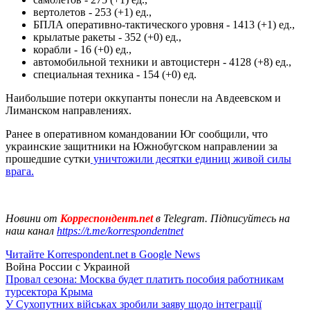
вертолетов - 253 (+1) ед.,
БПЛА оперативно-тактического уровня - 1413 (+1) ед.,
крылатые ракеты - 352 (+0) ед.,
корабли - 16 (+0) ед.,
автомобильной техники и автоцистерн - 4128 (+8) ед.,
специальная техника - 154 (+0) ед.
Наибольшие потери оккупанты понесли на Авдеевском и
Лиманском направлениях.
Ранее в оперативном командовании Юг сообщили, что
украинские защитники на Южнобугском направлении за
прошедшие сутки
уничтожили десятки единиц живой силы
врага.
Новини от
Корреспондент.net
в Telegram. Підписуйтесь на
наш канал
https://t.me/korrespondentnet
Читайте Korrespondent.net в Google News
Война России с Украиной
Провал сезона: Москва будет платить пособия работникам
турсектора Крыма
У Сухопутних військах зробили заяву щодо інтеграції