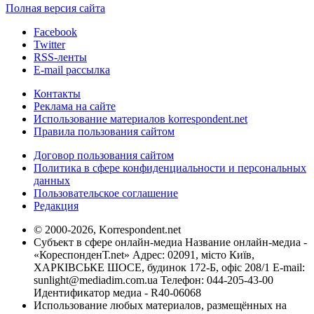
Полная версия сайта
Facebook
Twitter
RSS-ленты
E-mail рассылка
Контакты
Реклама на сайте
Использование материалов korrespondent.net
Правила пользования сайтом
Договор пользования сайтом
Политика в сфере конфиденциальности и персональных
данных
Пользовательское соглашение
Редакция
© 2000-2026, Korrespondent.net
Субъект в сфере онлайн-медиа Название онлайн-медиа -
«КореспонденТ.net» Адрес: 02091, місто Київ,
ХАРКІВСЬКЕ ШОСЕ, будинок 172-Б, офіс 208/1 E-mail:
sunlight@mediadim.com.ua
Телефон: 044-205-43-00
Идентификатор медиа - R40-06068
Использование любых материалов, размещённых на