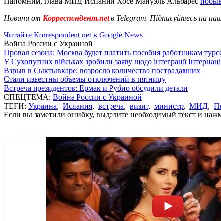
Напомним, глава МИД Испании Хосе Мануэль Альбарес
побыв
Новини от
Корреспондент.net
в Telegram. Підписуйтесь на на
Читайте Korrespondent.net в Google News
Война России с Украиной
Провал сезона: Москва будет платить пособия работникам тур
У Сухопутних військах зробили заяву щодо інтеграції Інтернац
Взрыв в Сыктывкаре: возросло количество пострадавших
Стали известны объемы отключений в пятницу
Встреча президентов: Ермак и Рубио обсудили детали
СПЕЦТЕМА:
Война России с Украиной
ТЕГИ:
Украина
,
Испания
,
встреча
,
визит
,
министр
,
МИД
,
П
Если вы заметили ошибку, выделите необходимый текст и нажми