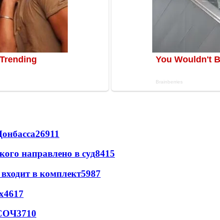
Донбасса
26911
кого направлено в суд
8415
 входит в комплект
5987
х
4617
 СОЧ
3710