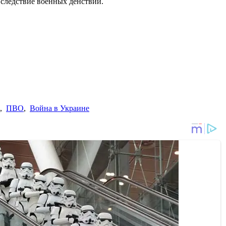
 вследствие военных денствий.
,
ПВО
,
Война в Украине