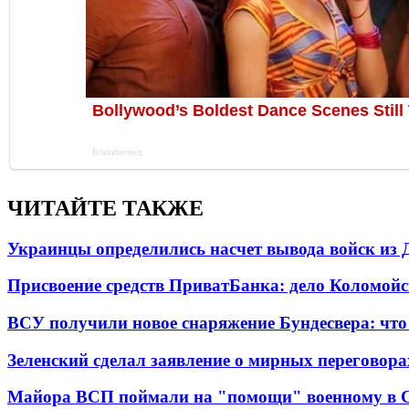
ЧИТАЙТЕ ТАКЖЕ
Украинцы определились насчет вывода войск из 
Присвоение средств ПриватБанка: дело Коломойс
ВСУ получили новое снаряжение Бундесвера: что
Зеленский сделал заявление о мирных переговора
Майора ВСП поймали на "помощи" военному в