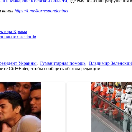
ал в Макарове Киевской области
, где ему показали разрушения
ш канал
https://t.me/korrespondentnet
сектора Крыма
іональних легіонів
резидент Украины
,
Гуманитарная помощь
,
Владимир Зеленский
те Ctrl+Enter, чтобы сообщить об этом редакции.