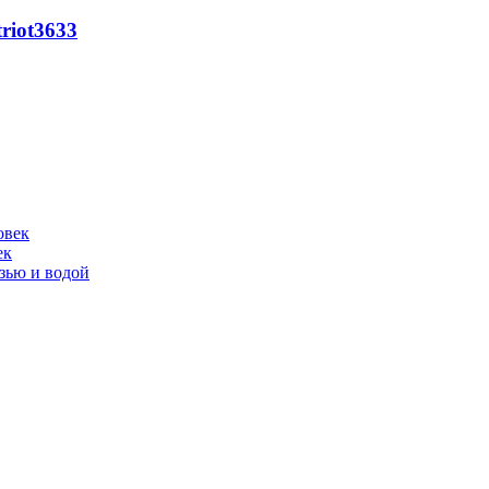
riot
3633
ек
язью и водой